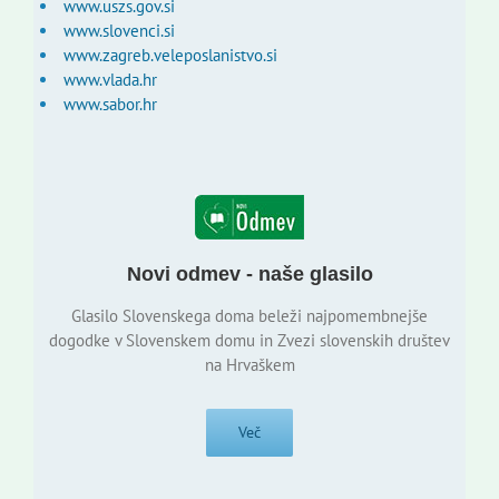
www.uszs.gov.si
www.slovenci.si
www.zagreb.veleposlanistvo.si
www.vlada.hr
www.sabor.hr
Novi odmev - naše glasilo
Glasilo Slovenskega doma beleži najpomembnejše
dogodke v Slovenskem domu in Zvezi slovenskih društev
na Hrvaškem
Več