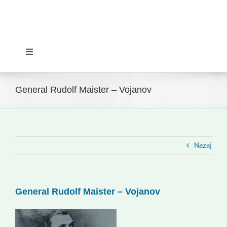
Toggle
Navigation
Domov
General Rudolf Maister – Vojanov
Novice
Slovenski dom Zagreb
Nazaj
Svet
General Rudolf Maister – Vojanov
Kontakti