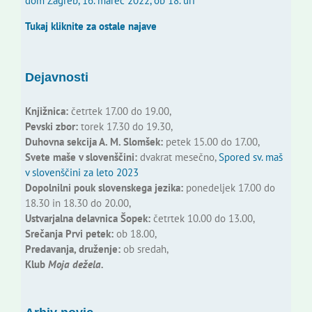
dom Zagreb, 16. marec 2022, ob 18. uri
Tukaj kliknite za ostale najave
Dejavnosti
Knjižnica:
četrtek 17.00 do 19.00,
Pevski zbor:
torek 17.30 do 19.30,
Duhovna sekcija A. M. Slomšek:
petek 15.00 do 17.00,
Svete maše v slovenščini:
dvakrat mesečno,
Spored sv. maš
v slovenščini za leto 2023
Dopolnilni pouk slovenskega jezika:
ponedeljek 17.00 do
18.30 in 18.30 do 20.00,
Ustvarjalna delavnica Šopek:
četrtek 10.00 do 13.00,
Srečanja Prvi petek:
ob 18.00,
Predavanja, druženje:
ob sredah,
Klub
Moja dežela.