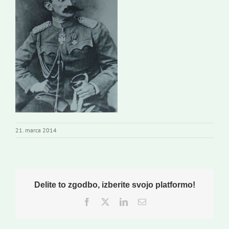
Novi odmev – naše glasilo
Založništvo
Koristne informacije
21. marca 2014
Delite to zgodbo, izberite svojo platformo!
Facebook
Twitter
LinkedIn
Email