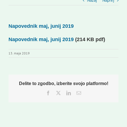
Slovenski dom Zagreb
Nazaj
Naprej
Svet
Napovednik maj, junij 2019
Kontakti
Napovednik maj, junij 2019
(214 KB pdf)
13. maja 2019
Novi odmev – naše glasilo
Založništvo
Delite to zgodbo, izberite svojo platformo!
Facebook
Twitter
LinkedIn
Email
Koristne informacije