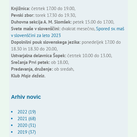
Knjižnica:
četrtek 17.00 do 19.00,
Pevski zbor:
torek 17.30 do 19.30,
Duhovna sekcija A. M. Slomšek:
petek 15.00 do 17.00,
Svete maše v slovenščini:
dvakrat mesečno,
Spored sv. maš
v slovenščini za leto 2023
Dopolnilni pouk slovenskega jezika:
ponedeljek 17.00 do
18.30 in 18.30 do 20.00,
Ustvarjalna delavnica Šopek:
četrtek 10.00 do 13.00,
Srečanja Prvi petek:
ob 18.00,
Predavanja, druženje:
ob sredah,
Klub
Moja dežela.
Arhiv novic
2022 (19)
2021 (68)
2020 (31)
2019 (37)