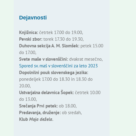
Dejavnosti
Knjižnica:
četrtek 17.00 do 19.00,
Pevski zbor:
torek 17.30 do 19.30,
Duhovna sekcija A. M. Slomšek:
petek 15.00
do 17.00,
Svete maše v slovenščini:
dvakrat mesečno,
Spored sv. maš v slovenščini za leto 2023
Dopolnilni pouk slovenskega jezika:
ponedeljek 17.00 do 18.30 in 18.30 do
20.00,
Ustvarjalna delavnica Šopek:
četrtek 10.00
do 13.00,
Srečanja Prvi petek:
ob 18.00,
Predavanja, druženje:
ob sredah,
Klub
Moja dežela.