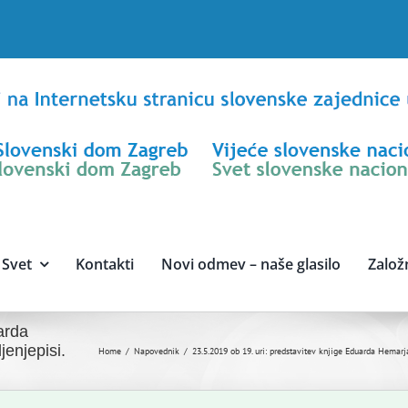
Svet
Kontakti
Novi odmev – naše glasilo
Založ
arda
enjepisi.
Home
Napovednik
23.5.2019 ob 19. uri: predstavitev knjige Eduarda Hemar