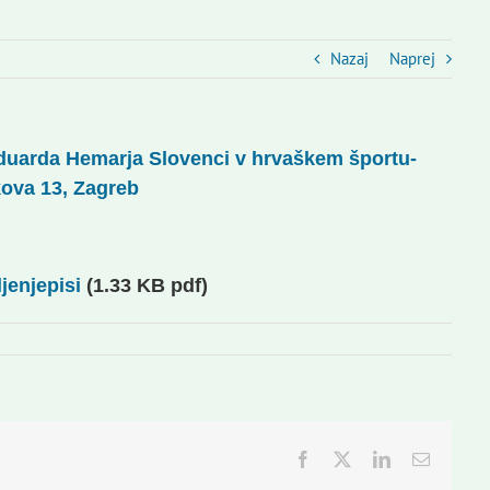
Nazaj
Naprej
 Eduarda Hemarja Slovenci v hrvaškem športu-
kova 13, Zagreb
jenjepisi
(1.33 KB pdf)
Facebook
Twitter
LinkedIn
Email