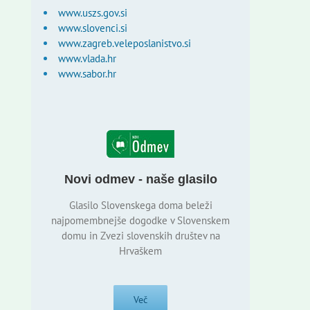
www.uszs.gov.si
www.slovenci.si
www.zagreb.veleposlanistvo.si
www.vlada.hr
www.sabor.hr
Novi odmev - naše glasilo
Glasilo Slovenskega doma beleži
najpomembnejše dogodke v Slovenskem
domu in Zvezi slovenskih društev na
Hrvaškem
Več