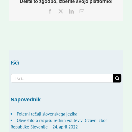
Delite to zgodbo, izberite svojo platformo!
Facebook
Twitter
LinkedIn
Email
Išči
Search
for:
Napovednik
Poletni tečaji slovenskega jezika
Obvestilo o razpisu rednih volitev v Državni zbor
Republike Slovenije – 24. april 2022