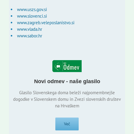
www.uszs.gov.si
www.slovenci.si
www.zagreb.veleposlanistvo.si
www.vlada.hr
www.sabor.hr
Novi odmev - naše glasilo
Glasilo Slovenskega doma beleži najpomembnejše
dogodke v Slovenskem domu in Zvezi slovenskih društev
na Hrvaškem
Več