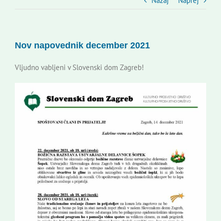
Slovenski dom Zagreb
Nazaj
Naprej
Svet
Nov napovednik december 2021
Kontakti
Vljudno vabljeni v Slovenski dom Zagreb!
Novi odmev – naše glasilo
Založništvo
Koristne informacije