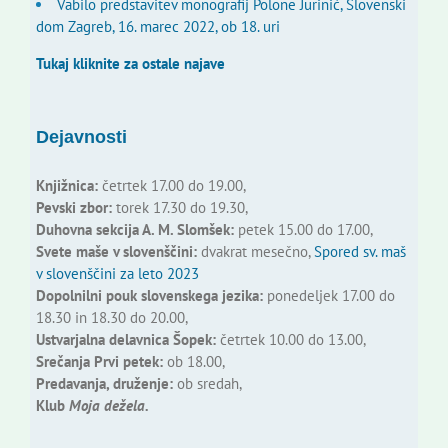
Vabilo predstavitev monografij Polone Jurinić, Slovenski
dom Zagreb, 16. marec 2022, ob 18. uri
Tukaj kliknite za ostale najave
Dejavnosti
Knjižnica:
četrtek 17.00 do 19.00,
Pevski zbor:
torek 17.30 do 19.30,
Duhovna sekcija A. M. Slomšek:
petek 15.00 do 17.00,
Svete maše v slovenščini:
dvakrat mesečno,
Spored sv. maš
v slovenščini za leto 2023
Dopolnilni pouk slovenskega jezika:
ponedeljek 17.00 do
18.30 in 18.30 do 20.00,
Ustvarjalna delavnica Šopek:
četrtek 10.00 do 13.00,
Srečanja Prvi petek:
ob 18.00,
Predavanja, druženje:
ob sredah,
Klub
Moja dežela.