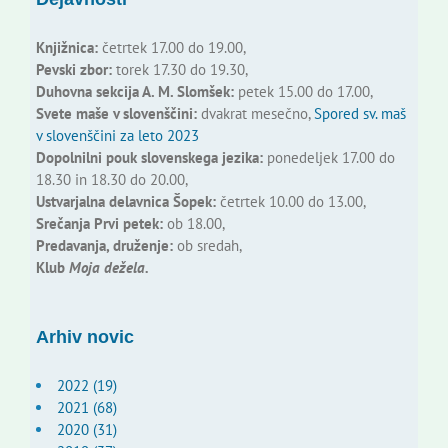
Knjižnica:
četrtek 17.00 do 19.00,
Pevski zbor:
torek 17.30 do 19.30,
Duhovna sekcija A. M. Slomšek:
petek 15.00 do 17.00,
Svete maše v slovenščini:
dvakrat mesečno,
Spored sv. maš
v slovenščini za leto 2023
Dopolnilni pouk slovenskega jezika:
ponedeljek 17.00 do
18.30 in 18.30 do 20.00,
Ustvarjalna delavnica Šopek:
četrtek 10.00 do 13.00,
Srečanja Prvi petek:
ob 18.00,
Predavanja, druženje:
ob sredah,
Klub
Moja dežela.
Arhiv novic
2022 (19)
2021 (68)
2020 (31)