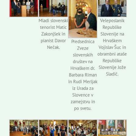
Mladi slovenski
Veleposlanik
tenorist Matic
Republike
Zakonjšek in
Slovenije na
pianist Davor
Hrvaškem
Predsednica
Nečak.
Vojislav Šuc in
Zveze
obrambni ataše
slovenskih
Republike
društev na
Slovenije Jože
Hrvaškem dr.
Sladič.
Barbara Riman
in Rudi Merljak
iz Urada za
Slovence v
zamejstvu in
po svetu.