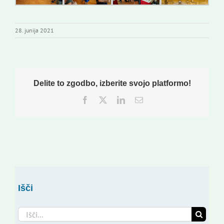
28. junija 2021
Delite to zgodbo, izberite svojo platformo!
Facebook
Twitter
LinkedIn
Email
Išči
Search
for: