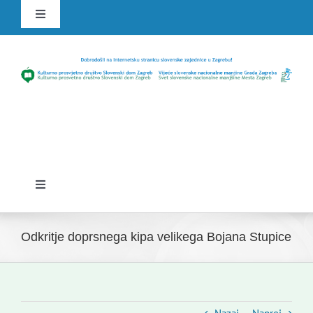
Skip
Toggle
to
Navigation
content
HR
SLO
Toggle
Navigation
Domov
Odkritje doprsnega kipa velikega Bojana Stupice
Novice