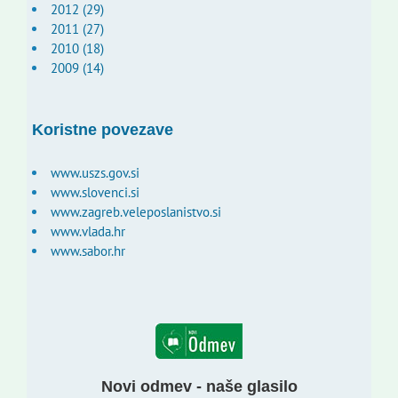
2012 (29)
2011 (27)
2010 (18)
2009 (14)
Koristne povezave
www.uszs.gov.si
www.slovenci.si
www.zagreb.veleposlanistvo.si
www.vlada.hr
www.sabor.hr
Novi odmev - naše glasilo