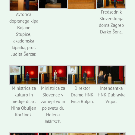
Predsednik
Avtorica
Slovenskega
doprsnega kipa
doma Zagreb
Bojane
Darko Šonc.
Stupice,
akademska
kiparka, prof.
Judita Šercar.
Ministrica za
Ministrica za
Direktor
Intendantka
kulturo in
Slovence v
Drame HNK
HNK Dubravka
medije dr. sc.
zamejstvu in
Ivica Buljan.
Vrgoč.
Nina Obuljen
po svetu dr.
Koržinek.
Helena
Jaklitsch.