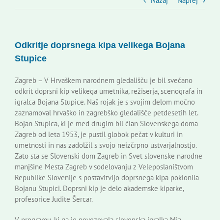
Slovenski dom Zagreb
Nazaj
Naprej
Svet
Odkritje doprsnega kipa velikega Bojana
Stupice
Kontakti
Zagreb – V Hrvaškem narodnem gledališču je bil svečano
odkrit doprsni kip velikega umetnika, režiserja, scenografa in
Novi odmev – naše glasilo
igralca Bojana Stupice. Naš rojak je s svojim delom močno
zaznamoval hrvaško in zagrebško gledališče petdesetih let.
Bojan Stupica, ki je med drugim bil član Slovenskega doma
Založništvo
Zagreb od leta 1953, je pustil globok pečat v kulturi in
umetnosti in nas zadolžil s svojo neizčrpno ustvarjalnostjo.
Zato sta se Slovenski dom Zagreb in Svet slovenske narodne
Koristne informacije
manjšine Mesta Zagreb v sodelovanju z Veleposlaništvom
Republike Slovenije s postavitvijo doprsnega kipa poklonila
Bojanu Stupici. Doprsni kip je delo akademske kiparke,
profesorice Judite Šercar.
V programu, ki ga je povezovala slovenska igralka Mia