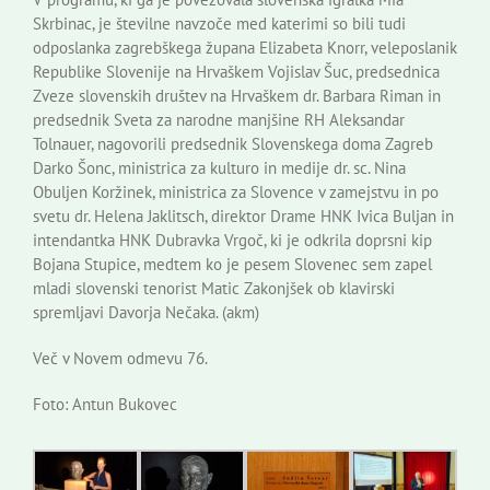
Skrbinac, je številne navzoče med katerimi so bili tudi
odposlanka zagrebškega župana Elizabeta Knorr, veleposlanik
Republike Slovenije na Hrvaškem Vojislav Šuc, predsednica
Zveze slovenskih društev na Hrvaškem dr. Barbara Riman in
predsednik Sveta za narodne manjšine RH Aleksandar
Tolnauer, nagovorili predsednik Slovenskega doma Zagreb
Darko Šonc, ministrica za kulturo in medije dr. sc. Nina
Obuljen Koržinek, ministrica za Slovence v zamejstvu in po
svetu dr. Helena Jaklitsch, direktor Drame HNK Ivica Buljan in
intendantka HNK Dubravka Vrgoč, ki je odkrila doprsni kip
Bojana Stupice, medtem ko je pesem Slovenec sem zapel
mladi slovenski tenorist Matic Zakonjšek ob klavirski
spremljavi Davorja Nečaka. (akm)
Več v Novem odmevu 76.
Foto: Antun Bukovec