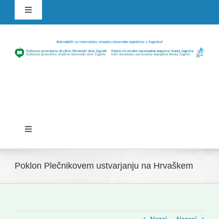
Skip
Toggle
to
Navigation
content
HR
SLO
Toggle
Navigation
Domov
Poklon Plečnikovem ustvarjanju na Hrvaškem
Novice