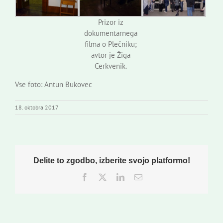
Prizor iz
dokumentarnega
filma o Plečniku;
avtor je Žiga
Cerkvenik.
Vse foto: Antun Bukovec
18. oktobra 2017
Delite to zgodbo, izberite svojo platformo!
Facebook
Twitter
LinkedIn
Email