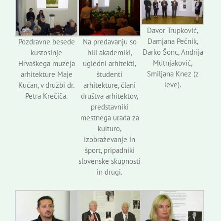
Davor Trupković,
Damjana Pečnik,
Pozdravne besede
Na predavanju so
Darko Šonc, Andrija
kustosinje
bili akademiki,
Mutnjaković,
Hrvaškega muzeja
ugledni arhitekti,
Smiljana Knez (z
arhitekture Maje
študenti
leve).
Kućan, v družbi dr.
arhitekture, člani
Petra Krečiča.
društva arhitektov,
predstavniki
mestnega urada za
kulturo,
izobraževanje in
šport, pripadniki
slovenske skupnosti
in drugi.