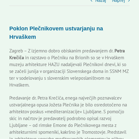
Slovenski dom Zagreb
Nazaj
Naprej
Svet
Poklon Plečnikovem ustvarjanju na
Hrvaškem
Kontakti
Zagreb – Z izjemno dobro obiskanim predavanjem dr.
Petra
Krečiča
in razstavo o Plečniku na Brionih so se v Hrvaškem
Novi odmev – naše glasilo
muzeju arhitekture HAZU nadaljevali Plečnikovi dnevi, ki so
se začeli junija v organizaciji Slovenskega doma in SSNM MZ
ter v sodelovanju s slovenskim veleposlaništvom na
Založništvo
Hrvaškem.
Predavanje dr. Petra Krečiča, enega največjih poznavalcev
Koristne informacije
ustvarjalnega opusa Jožeta Plečnika je bilo osredotočeno na
arhitektov poskus »mediteranizacije« Ljubljane. S pomočjo
skic in načrtov je predavatelj podrobno opisal razvoj
Ljubljane – od rimske Emone do Plečnikovega mesta z
arhitekturnimi spomeniki, kakršno je Tromostovje. Predstavil
je arhitektovo uporabo mediteranskih elementov in njihov