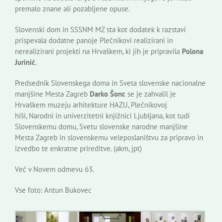
premalo znane ali pozabljene opuse.
Slovenski dom in SSSNM MZ sta kot dodatek k razstavi
prispevala dodatne panoje Plečnikovi realizirani in
nerealizirani projekti na Hrvaškem, ki jih je pripravila
Polona
Jurinić
.
Predsednik Slovenskega doma in Sveta slovenske nacionalne
manjšine Mesta Zagreb
Darko Šonc
se je zahvalil je
Hrvaškem muzeju arhitekture HAZU, Plečnikovoj
hiši, Narodni in univerzitetni knjižnici Ljubljana, kot tudi
Slovenskemu domu, Svetu slovenske narodne manjšine
Mesta Zagreb in slovenskemu veleposlaništvu za pripravo in
izvedbo te enkratne prireditve. (akm, jpt)
Več v Novem odmevu 63.
Vse foto: Antun Bukovec