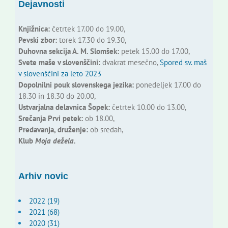
Dejavnosti
Knjižnica:
četrtek 17.00 do 19.00,
Pevski zbor:
torek 17.30 do 19.30,
Duhovna sekcija A. M. Slomšek:
petek 15.00 do 17.00,
Svete maše v slovenščini:
dvakrat mesečno,
Spored sv. maš
v slovenščini za leto 2023
Dopolnilni pouk slovenskega jezika:
ponedeljek 17.00 do
18.30 in 18.30 do 20.00,
Ustvarjalna delavnica Šopek:
četrtek 10.00 do 13.00,
Srečanja Prvi petek:
ob 18.00,
Predavanja, druženje:
ob sredah,
Klub
Moja dežela.
Arhiv novic
2022 (19)
2021 (68)
2020 (31)