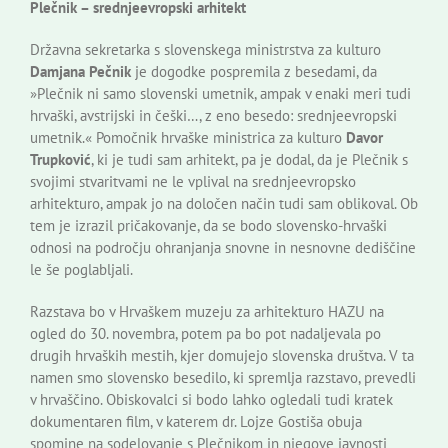
Plečnik – srednjeevropski arhitekt
Državna sekretarka s slovenskega ministrstva za kulturo
Damjana Pečnik
je dogodke pospremila z besedami, da
»Plečnik ni samo slovenski umetnik, ampak v enaki meri tudi
hrvaški, avstrijski in češki…, z eno besedo: srednjeevropski
umetnik.« Pomočnik hrvaške ministrica za kulturo
Davor
Trupković
, ki je tudi sam arhitekt, pa je dodal, da je Plečnik s
svojimi stvaritvami ne le vplival na srednjeevropsko
arhitekturo, ampak jo na določen način tudi sam oblikoval. Ob
tem je izrazil pričakovanje, da se bodo slovensko-hrvaški
odnosi na področju ohranjanja snovne in nesnovne dediščine
le še poglabljali.
Razstava bo v Hrvaškem muzeju za arhitekturo HAZU na
ogled do 30. novembra, potem pa bo pot nadaljevala po
drugih hrvaških mestih, kjer domujejo slovenska društva. V ta
namen smo slovensko besedilo, ki spremlja razstavo, prevedli
v hrvaščino. Obiskovalci si bodo lahko ogledali tudi kratek
dokumentaren film, v katerem dr. Lojze Gostiša obuja
spomine na sodelovanje s Plečnikom in njegove javnosti