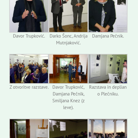
Davor Trupković.
Darko Šonc, Andrija
Damjana Pečnik.
Mutnjaković.
Z otvoritve razstave.
Davor Trupković,
Razstava in deplian
Damjana Pečnik,
o Plečniku.
Smiljana Knez (z
leve).