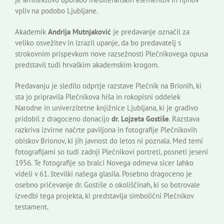
vpliv na podobo Ljubljane.
Akademik
Andrija Mutnjaković
je predavanje označil za
veliko osvežitev in izrazil upanje, da bo predavatelj s
strokovnim prispevkom nove razsežnosti Plečnikovega opusa
predstavil tudi hrvaškim akademskim krogom.
Predavanju je sledilo odprtje razstave Plečnik na Brionih, ki
sta jo pripravila Plečnikova hiša in rokopisni oddelek
Narodne in univerzitetne knjižnice Ljubljana, ki je gradivo
pridobil z dragoceno donacijo
dr. Lojzeta Gostiše
. Razstava
razkriva izvirne načrte paviljona in fotografije Plečnikovih
obiskov Brionov, ki jih javnost do letos ni poznala. Med temi
fotografijami so tudi zadnji Plečnikovi portreti, posneti jeseni
1956. Te fotografije so bralci Novega odmeva sicer lahko
videli v 61. številki našega glasila. Posebno dragoceno je
osebno pričevanje dr. Gostiše o okoliščinah, ki so botrovale
izvedbi tega projekta, ki predstavlja simbolični Plečnikov
testament.