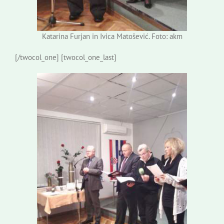
Katarina Furjan in Ivica Matošević. Foto: akm
[/twocol_one] [twocol_one_last]