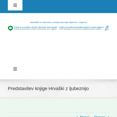
Skip
Toggle
to
Navigation
content
HR
SLO
Toggle
Navigation
Domov
Predstavitev knjige Hrvaški z ljubeznijo
Novice