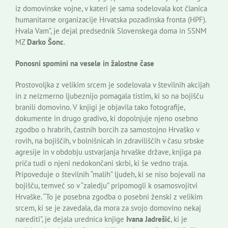
iz domovinske vojne, v kateri je sama sodelovala kot članica
humanitarne organizacije Hrvatska pozadinska fronta (HPF).
Hvala Vam”, je dejal predsednik Slovenskega doma in SSNM
MZ
Darko Šonc
.
Ponosni spomini na vesele in žalostne čase
Prostovoljka z velikim srcem je sodelovala v številnih akcijah
in z neizmerno ljubeznijo pomagala tistim, ki so na bojišču
branili domovino. V knjigi je objavila tako fotografije,
dokumente in drugo gradivo, ki dopolnjuje njeno osebno
zgodbo o hrabrih, častnih borcih za samostojno Hrvaško v
rovih, na bojiščih, v bolnišnicah in zdraviliščih v času srbske
agresije in v obdobju ustvarjanja hrvaške države, knjiga pa
priča tudi o njeni nedokončani skrbi, ki še vedno traja.
Pripoveduje o številnih “malih” ljudeh, ki se niso bojevali na
bojišču, temveč so v “zaledju” pripomogli k osamosvojitvi
Hrvaške. “To je posebna zgodba o posebni ženski z velikim
srcem, ki se je zavedala, da mora za svojo domovino nekaj
narediti”, je dejala urednica knjige
Ivana Jadrešić
, ki je