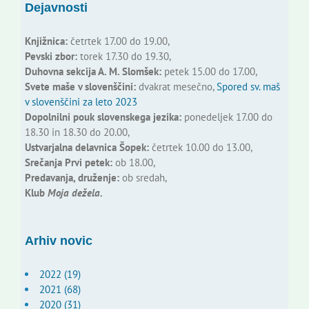
Dejavnosti
Knjižnica:
četrtek 17.00 do 19.00,
Pevski zbor:
torek 17.30 do 19.30,
Duhovna sekcija A. M. Slomšek:
petek 15.00 do 17.00,
Svete maše v slovenščini:
dvakrat mesečno,
Spored sv. maš
v slovenščini za leto 2023
Dopolnilni pouk slovenskega jezika:
ponedeljek 17.00 do
18.30 in 18.30 do 20.00,
Ustvarjalna delavnica Šopek:
četrtek 10.00 do 13.00,
Srečanja Prvi petek:
ob 18.00,
Predavanja, druženje:
ob sredah,
Klub
Moja dežela.
Arhiv novic
2022 (19)
2021 (68)
2020 (31)