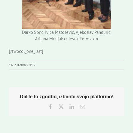
Darko Šonc, Ivica Matošević, Vjekoslav Pandurić,
Arijana Mrzljak (z leve). Foto: akm
[/twocol_one_last]
16. oktobra 2013
Delite to zgodbo, izberite svojo platformo!
Facebook
Twitter
LinkedIn
Email