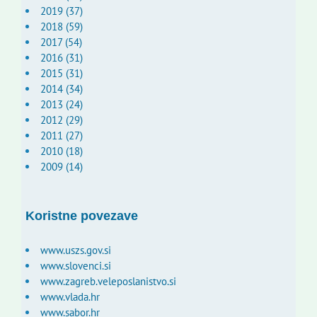
2019 (37)
2018 (59)
2017 (54)
2016 (31)
2015 (31)
2014 (34)
2013 (24)
2012 (29)
2011 (27)
2010 (18)
2009 (14)
Koristne povezave
www.uszs.gov.si
www.slovenci.si
www.zagreb.veleposlanistvo.si
www.vlada.hr
www.sabor.hr