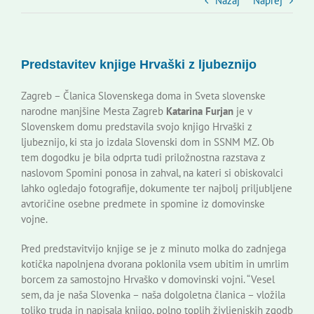
Slovenski dom Zagreb
Nazaj
Naprej
Svet
Predstavitev knjige Hrvaški z ljubeznijo
Kontakti
Zagreb – Članica Slovenskega doma in Sveta slovenske
narodne manjšine Mesta Zagreb
Katarina Furjan
je v
Slovenskem domu predstavila svojo knjigo Hrvaški z
Novi odmev – naše glasilo
ljubeznijo, ki sta jo izdala Slovenski dom in SSNM MZ. Ob
tem dogodku je bila odprta tudi priložnostna razstava z
naslovom Spomini ponosa in zahval, na kateri si obiskovalci
Založništvo
lahko ogledajo fotografije, dokumente ter najbolj priljubljene
avtoričine osebne predmete in spomine iz domovinske
vojne.
Koristne informacije
Pred predstavitvijo knjige se je z minuto molka do zadnjega
kotička napolnjena dvorana poklonila vsem ubitim in umrlim
borcem za samostojno Hrvaško v domovinski vojni. “Vesel
sem, da je naša Slovenka – naša dolgoletna članica – vložila
toliko truda in napisala knjigo, polno toplih življenjskih zgodb