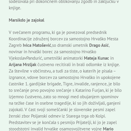
sodelovala pri dokončnem oblikovanju zgodb in zaključku v
knjige.
Marsikdo je zajokal
V svečanem programu, ki ga je povezoval predsednik
Koordinacije združenj borcev za samostojno Hrvaško Mesta
Zagreb
Ivica Matošević
,so dramski umetnik
Drago Asić
,
novinar in hrvaški borec za samostojno Hrvaško
VjekoslavPandurić, umetniški animatorki
Mateja Kunac
in
Arijana Mrzljak
čustveno recitirali in brali odlomke iz knjige.
Za številne v občinstvu, a tudi za tiste, o katerih je pisala –
izgnance, vdove borcev za samostojno Hrvaško in upokojene
častnike 1. gardijske brigade, Tigre, invalide, ranjence, je bilo
to srečanje prvo povojno srečanje s Katarino Furjan, ki je bilo
izjemno čustveno, zato so mnogi med obujanjem spominov
na težke čase in osebne tragedije, ki so jih doživljali, ganjeni
zajokali. V čast svoji someščanki je slovenske pesmi zapel
ženski zbor Poljanski odmev iz Starega trga ob Kolpi.
Predstavitev se je končala s pesmijo Prijatelji, ki jo je zapel
stoodstotni invalid hrvaške osamosvojitvene vojne
Mario