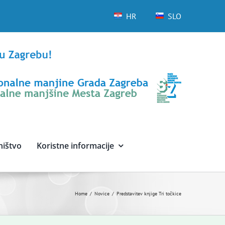
HR
SLO
ništvo
Koristne informacije
Home
Novice
Predstavitev knjige Tri točkice