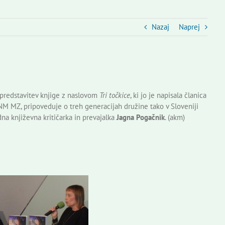
Nazaj
Naprej
redstavitev knjige z naslovom
Tri točkice
, ki jo je napisala članica
 SSNM MZ, pripoveduje o treh generacijah družine tako v Sloveniji
na književna kritičarka in prevajalka
Jagna Pogačnik
. (akm)