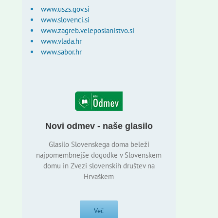
www.uszs.gov.si
www.slovenci.si
www.zagreb.veleposlanistvo.si
www.vlada.hr
www.sabor.hr
Novi odmev - naše glasilo
Glasilo Slovenskega doma beleži
najpomembnejše dogodke v Slovenskem
domu in Zvezi slovenskih društev na
Hrvaškem
Več