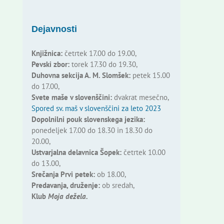
Dejavnosti
Knjižnica:
četrtek 17.00 do 19.00,
Pevski zbor:
torek 17.30 do 19.30,
Duhovna sekcija A. M. Slomšek:
petek 15.00
do 17.00,
Svete maše v slovenščini:
dvakrat mesečno,
Spored sv. maš v slovenščini za leto 2023
Dopolnilni pouk slovenskega jezika:
ponedeljek 17.00 do 18.30 in 18.30 do
20.00,
Ustvarjalna delavnica Šopek:
četrtek 10.00
do 13.00,
Srečanja Prvi petek:
ob 18.00,
Predavanja, druženje:
ob sredah,
Klub
Moja dežela.