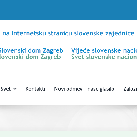
Svet
Kontakti
Novi odmev – naše glasilo
Založ