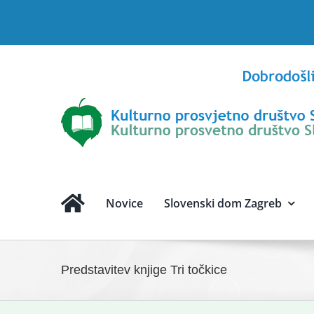
Skip
to
content
Novice
Slovenski dom Zagreb
Predstavitev knjige Tri točkice