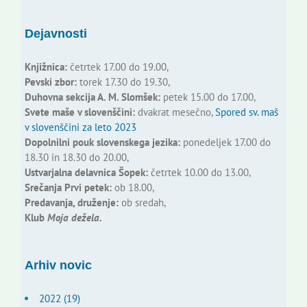
Dejavnosti
Knjižnica:
četrtek 17.00 do 19.00,
Pevski zbor:
torek 17.30 do 19.30,
Duhovna sekcija A. M. Slomšek:
petek 15.00 do 17.00,
Svete maše v slovenščini:
dvakrat mesečno,
Spored sv. maš
v slovenščini za leto 2023
Dopolnilni pouk slovenskega jezika:
ponedeljek 17.00 do
18.30 in 18.30 do 20.00,
Ustvarjalna delavnica Šopek:
četrtek 10.00 do 13.00,
Srečanja Prvi petek:
ob 18.00,
Predavanja, druženje:
ob sredah,
Klub
Moja dežela.
Arhiv novic
2022 (19)