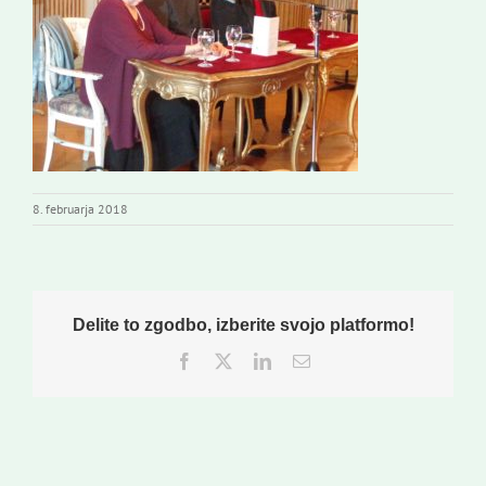
Novi odmev – naše glasilo
Založništvo
Koristne informacije
8. februarja 2018
Delite to zgodbo, izberite svojo platformo!
Facebook
Twitter
LinkedIn
Email