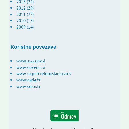
2013 (24)
2012 (29)
2011 (27)
2010 (18)
2009 (14)
Koristne povezave
www.uszs.gov.si
www.slovenci.si
www.zagreb.veleposlanistvo.si
www.vlada.hr
www.sabor.hr