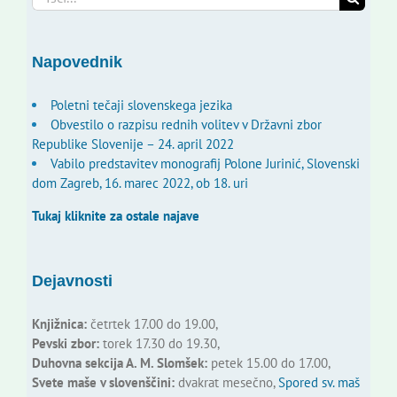
for:
Napovednik
Poletni tečaji slovenskega jezika
Obvestilo o razpisu rednih volitev v Državni zbor
Republike Slovenije – 24. april 2022
Vabilo predstavitev monografij Polone Jurinić, Slovenski
dom Zagreb, 16. marec 2022, ob 18. uri
Tukaj kliknite za ostale najave
Dejavnosti
Knjižnica:
četrtek 17.00 do 19.00,
Pevski zbor:
torek 17.30 do 19.30,
Duhovna sekcija A. M. Slomšek:
petek 15.00 do 17.00,
Svete maše v slovenščini:
dvakrat mesečno,
Spored sv. maš