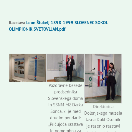
Razstava
Leon Štukelj 1898-1999 SLOVENEC SOKOL
OLIMPIONIK SVETOVLJAN.pdf
Pozdravne besede
predsednika
Slovenskega doma
in SSNM MZ Darka
Direktorica
Šonca, ki je med
Dolenjskega muzeja
drugim poudaril:
Jasna Dokl Osolnik
„Pričujoča razstava
je razen o razstavi
je pomembna za