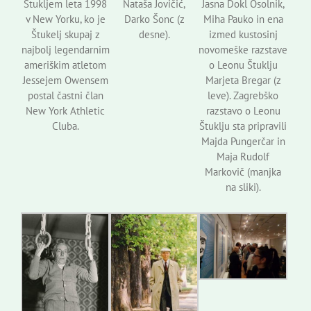
Štukljem leta 1998
Nataša Jovičić,
Jasna Dokl Osolnik,
v New Yorku, ko je
Darko Šonc (z
Miha Pauko in ena
Štukelj skupaj z
desne).
izmed kustosinj
najbolj legendarnim
novomeške razstave
ameriškim atletom
o Leonu Štuklju
Jessejem Owensem
Marjeta Bregar (z
postal častni član
leve). Zagrebško
New York Athletic
razstavo o Leonu
Cluba.
Štuklju sta pripravili
Majda Pungerčar in
Maja Rudolf
Markovič (manjka
na sliki).