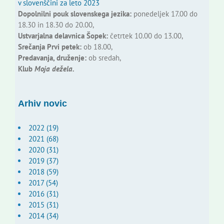
v slovenščini za leto 2023
Dopolnilni pouk slovenskega jezika:
ponedeljek 17.00 do
18.30 in 18.30 do 20.00,
Ustvarjalna delavnica Šopek:
četrtek 10.00 do 13.00,
Srečanja Prvi petek:
ob 18.00,
Predavanja, druženje:
ob sredah,
Klub
Moja dežela.
Arhiv novic
2022 (19)
2021 (68)
2020 (31)
2019 (37)
2018 (59)
2017 (54)
2016 (31)
2015 (31)
2014 (34)