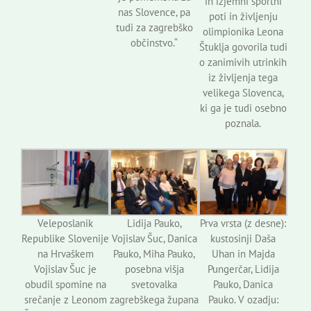
in izjemni športni
nas Slovence, pa
poti in življenju
tudi za zagrebško
olimpionika Leona
občinstvo.“
Štuklja govorila tudi
o zanimivih utrinkih
iz življenja tega
velikega Slovenca,
ki ga je tudi osebno
poznala.
Veleposlanik
Lidija Pauko,
Prva vrsta (z desne):
Republike Slovenije
Vojislav Šuc, Danica
kustosinji Daša
na Hrvaškem
Pauko, Miha Pauko,
Uhan in Majda
Vojislav Šuc je
posebna višja
Pungerčar, Lidija
obudil spomine na
svetovalka
Pauko, Danica
srečanje z Leonom
zagrebškega župana
Pauko. V ozadju: