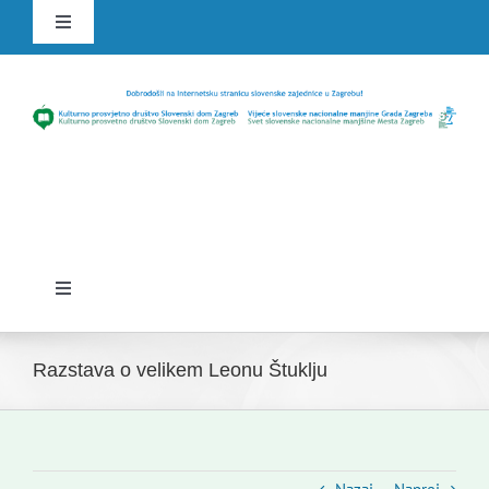
Skip
Toggle
to
Navigation
content
HR
SLO
Toggle
Navigation
Domov
Razstava o velikem Leonu Štuklju
Novice