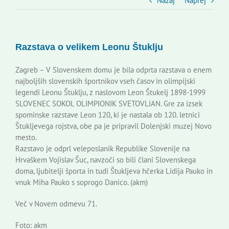
Slovenski dom Zagreb
Nazaj
Naprej
Svet
Razstava o velikem Leonu Štuklju
Kontakti
Zagreb – V Slovenskem domu je bila odprta razstava o enem
najboljših slovenskih športnikov vseh časov in olimpijski
legendi Leonu Štuklju, z naslovom Leon Štukelj 1898-1999
Novi odmev – naše glasilo
SLOVENEC SOKOL OLIMPIONIK SVETOVLJAN. Gre za izsek
spominske razstave Leon 120, ki je nastala ob 120. letnici
Štukljevega rojstva, obe pa je pripravil Dolenjski muzej Novo
Založništvo
mesto.
Razstavo je odprl veleposlanik Republike Slovenije na
Hrvaškem Vojislav Šuc, navzoči so bili člani Slovenskega
Koristne informacije
doma, ljubitelji športa in tudi Štukljeva hčerka Lidija Pauko in
vnuk Miha Pauko s soprogo Danico. (akm)
Več v Novem odmevu 71.
Foto: akm