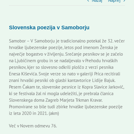
Slovenski dom Zagreb
Nazaj
Naprej
Svet
Slovenska poezija v Samoborju
Kontakti
Samobor – V Samoborju je tradicionalno potekal že 32. večer
hrvaške ljubezenske poezije, letos pod imenom Ženska je
največje bogastvo v življenju. Srečanje pesnikov se je začelo
Novi odmev – naše glasilo
na Ljubičinem grobu in se nadaljevalo v Prehodu hrvaških
pesnikov, kjer so slovesno odkrili ploščo z verzi pesnika
Enesa Kiševića. Svoje verze so nato v galeriji Prica recitirali
Založništvo
znani hrvaški pesniki ob glasbi kantavtorice Lidije Bajuk.
Pesem Čakam te, slovenske pesnice iz Kopra Slavice Jarkovič,
ki se festivala žal ni mogla udeležiti, je prebrala članica
Koristne informacije
Slovenskega doma Zagreb Marjeta Trkman Kravar.
Promovirane so bile tudi zbirke hrvaške ljubezenske poezije
iz leta 2020 in 2021. (akm)
Več v Novem odmevu 76.