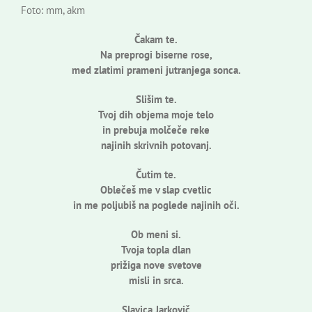
Foto: mm, akm
Čakam te.
Na preprogi biserne rose,
med zlatimi prameni jutranjega sonca.
Slišim te.
Tvoj dih objema moje telo
in prebuja molčeče reke
najinih skrivnih potovanj.
Čutim te.
Oblečeš me v slap cvetlic
in me poljubiš na poglede najinih oči.
Ob meni si.
Tvoja topla dlan
prižiga nove svetove
misli in srca.
Slavica Jarkovič