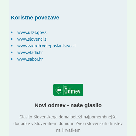
Koristne povezave
www.uszs.gov.si
www.slovenci.si
www.zagreb.veleposlanistvo.si
www.vlada.hr
www.sabor.hr
Novi odmev - naše glasilo
Glasilo Slovenskega doma beleži najpomembnejše
dogodke v Slovenskem domu in Zvezi slovenskih društev
na Hrvaškem