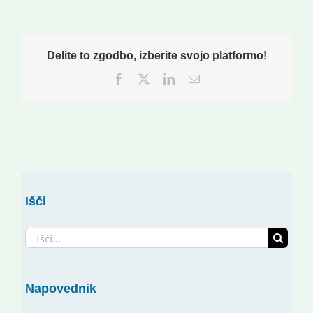
Delite to zgodbo, izberite svojo platformo!
Facebook
Twitter
LinkedIn
Email
Išči
Search
for:
Napovednik