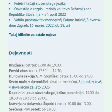
Poletni tečaji slovenskega jezika
Obvestilo o razpisu rednih volitev v Državni zbor
Republike Slovenije – 24. april 2022
Vabilo predstavitev monografij Polone Jurinić, Slovenski
dom Zagreb, 16. marec 2022, ob 18. uri
Tukaj kliknite za ostale najave
Dejavnosti
Knjižnica:
četrtek 17.00 do 19.00,
Pevski zbor:
torek 17.30 do 19.30,
Duhovna sekcija A. M. Slomšek:
petek 15.00 do 17.00,
Svete maše v slovenščini:
dvakrat mesečno,
Spored sv. maš
v slovenščini za leto 2023
Dopolnilni pouk slovenskega jezika:
ponedeljek 17.00 do
18.30 in 18.30 do 20.00,
Ustvarjalna delavnica Šopek:
četrtek 10.00 do 13.00,
Srečanja Prvi petek:
ob 18.00,