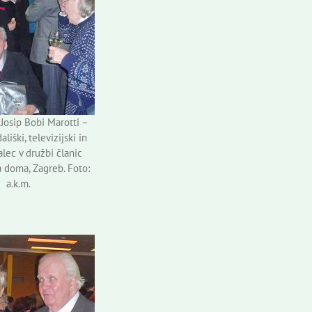
Josip Bobi Marotti –
ališki, televizijski in
alec v družbi članic
 doma, Zagreb. Foto:
a.k.m.