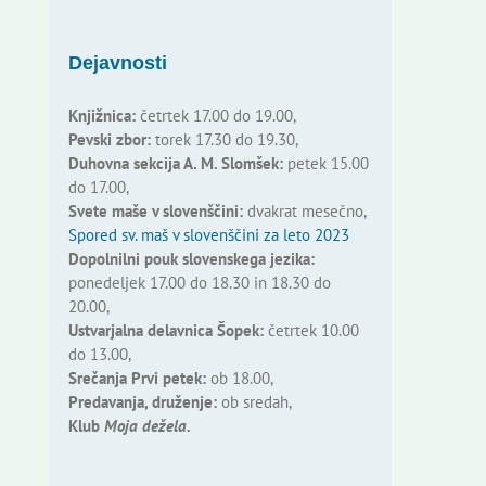
Dejavnosti
Knjižnica:
četrtek 17.00 do 19.00,
Pevski zbor:
torek 17.30 do 19.30,
Duhovna sekcija A. M. Slomšek:
petek 15.00
do 17.00,
Svete maše v slovenščini:
dvakrat mesečno,
Spored sv. maš v slovenščini za leto 2023
Dopolnilni pouk slovenskega jezika:
ponedeljek 17.00 do 18.30 in 18.30 do
20.00,
Ustvarjalna delavnica Šopek:
četrtek 10.00
do 13.00,
Srečanja Prvi petek:
ob 18.00,
Predavanja, druženje:
ob sredah,
Klub
Moja dežela.