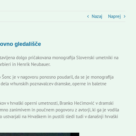
Nazaj
Naprej
kovno gledališče
tavljena dolgo pričakovana monografija Slovenski umetniki na
arbieri in Henrik Neubauer.
onc je v nagovoru ponosno poudaril, da se je monografija
a dela vrhunskih poznavalcev dramske, operne in baletne
ikov v hrvaški operni umetnosti, Branko Hećimović v dramski
emno zanimivem in poučnem pogovoru z avtorji, ki ga je vodila
so ustvarjali na Hrvaškem in pustili sledi tudi v današnji hrvaški