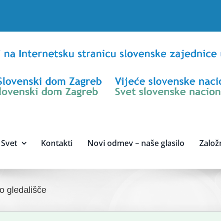
Svet
Kontakti
Novi odmev – naše glasilo
Založ
o gledališče