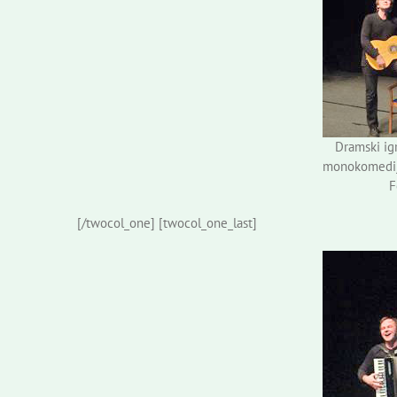
Dramski igr
monokomediji
F
[/twocol_one] [twocol_one_last]