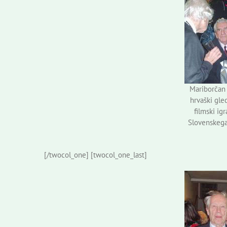
Mariborčan 
hrvaški gled
filmski igr
Slovenskega
[/twocol_one] [twocol_one_last]