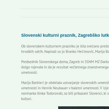
Slovenski kulturni praznik, Zagrebško lut
Ob slovenskem kulturnem prazniku je bila svečano preds
hrvaških odrih. Napisali so jo Branko Hećimović, Marija B
Predsednik Slovenskega doma, Zagreb in SSNM MZ Darko Š
dolgo rojevala in da je rezultat večletnega znanstveneg
umetnosti.
Marija Barbieri je obdelala ustvarjanje slovenskih umetn
umetnosti in Henrik Neubauer v baletni umetnosti. V izj
novinarka Ilinka Todorovski, so bili prikazani Slovenci, ki 
kulturi.