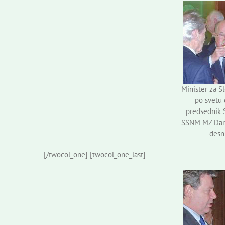
Minister za S
po svetu 
predsednik 
SSNM MZ Dark
desni
[/twocol_one] [twocol_one_last]