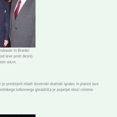
eubauer in Branko
od leve proti desni).
oto: a.k.m.
e predstavil mladi slovenski dramski igralec in pianist Jure
rebškega lutkovnega gledališča je popeljal skozi celotno