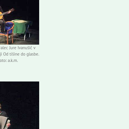
alec Jure Ivanušič v
 Od tišine do glasbe.
oto: a.k.m.