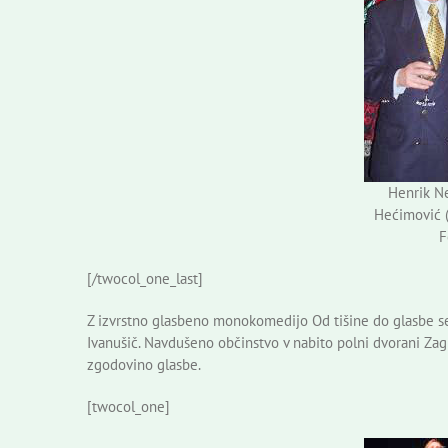
Henrik N
Hećimović (
F
[/twocol_one_last]
Z izvrstno glasbeno monokomedijo Od tišine do glasbe se j
Ivanušič. Navdušeno občinstvo v nabito polni dvorani Zag
zgodovino glasbe.
[twocol_one]