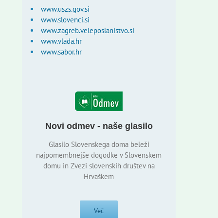
www.uszs.gov.si
www.slovenci.si
www.zagreb.veleposlanistvo.si
www.vlada.hr
www.sabor.hr
Novi odmev - naše glasilo
Glasilo Slovenskega doma beleži
najpomembnejše dogodke v Slovenskem
domu in Zvezi slovenskih društev na
Hrvaškem
Več