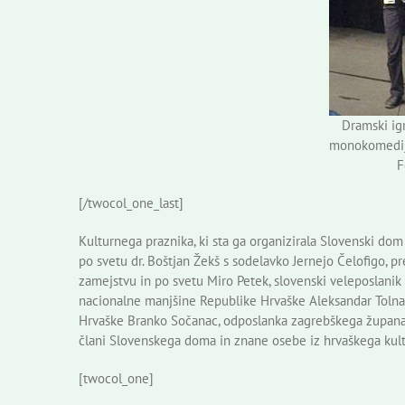
Dramski igr
monokomediji
F
[/twocol_one_last]
Kulturnega praznika, ki sta ga organizirala Slovenski do
po svetu dr. Boštjan Žekš s sodelavko Jernejo Čelofigo, 
zamejstvu in po svetu Miro Petek, slovenski veleposlanik
nacionalne manjšine Republike Hrvaške Aleksandar Tolnau
Hrvaške Branko Sočanac, odposlanka zagrebškega župana El
člani Slovenskega doma in znane osebe iz hrvaškega kultur
[twocol_one]