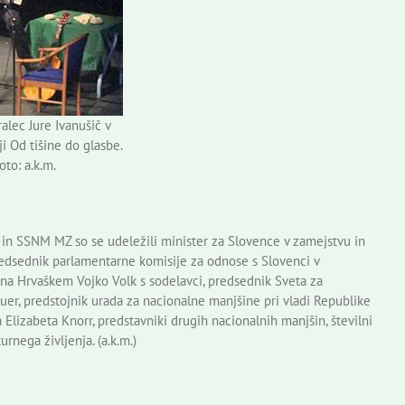
alec Jure Ivanušič v
 Od tišine do glasbe.
oto: a.k.m.
m in SSNM MZ so se udeležili minister za Slovence v zamejstvu in
predsednik parlamentarne komisije za odnose s Slovenci v
 na Hrvaškem Vojko Volk s sodelavci, predsednik Sveta za
er, predstojnik urada za nacionalne manjšine pri vladi Republike
izabeta Knorr, predstavniki drugih nacionalnih manjšin, številni
nega življenja. (a.k.m.)