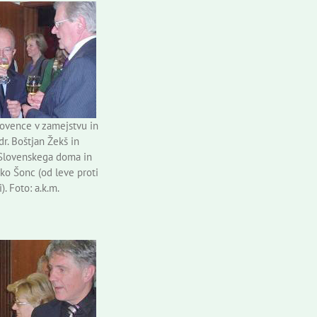
lovence v zamejstvu in
dr. Boštjan Žekš in
Slovenskega doma in
o Šonc (od leve proti
). Foto: a.k.m.