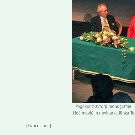
Pogovor z avtorji monografije: 
Hećimović in novinarka Ilinka Tod
[twocol_one]