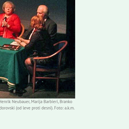
Henrik Neubauer, Marija Barbieri, Branko
orovski (od leve proti desni). Foto: a.k.m.