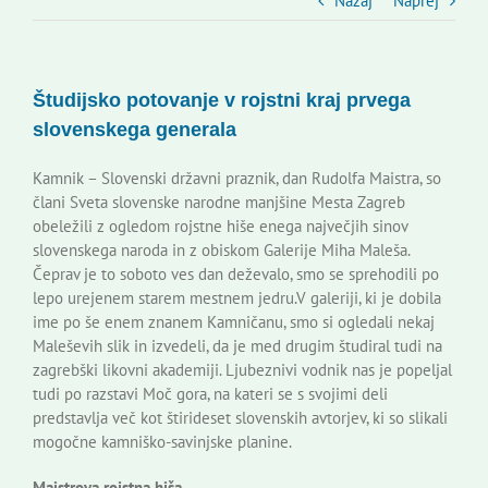
Slovenski dom Zagreb
Nazaj
Naprej
Svet
Študijsko potovanje v rojstni kraj prvega
slovenskega generala
Kontakti
Kamnik – Slovenski državni praznik, dan Rudolfa Maistra, so
člani Sveta slovenske narodne manjšine Mesta Zagreb
Novi odmev – naše glasilo
obeležili z ogledom rojstne hiše enega največjih sinov
slovenskega naroda in z obiskom Galerije Miha Maleša.
Čeprav je to soboto ves dan deževalo, smo se sprehodili po
Založništvo
lepo urejenem starem mestnem jedru.V galeriji, ki je dobila
ime po še enem znanem Kamničanu, smo si ogledali nekaj
Maleševih slik in izvedeli, da je med drugim študiral tudi na
Koristne informacije
zagrebški likovni akademiji. Ljubeznivi vodnik nas je popeljal
tudi po razstavi Moč gora, na kateri se s svojimi deli
predstavlja več kot štirideset slovenskih avtorjev, ki so slikali
mogočne kamniško-savinjske planine.
Maistrova rojstna hiša