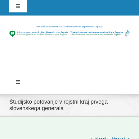
Skip
Toggle
to
Navigation
content
HR
SLO
Toggle
Navigation
Domov
Študijsko potovanje v rojstni kraj prvega
slovenskega generala
Novice