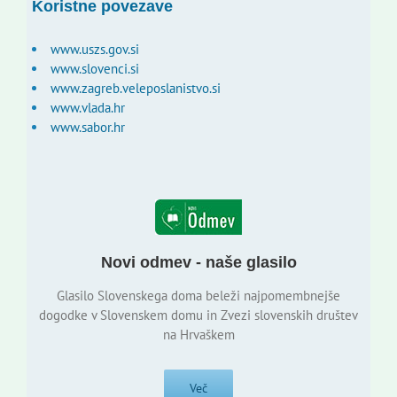
Koristne povezave
www.uszs.gov.si
www.slovenci.si
www.zagreb.veleposlanistvo.si
www.vlada.hr
www.sabor.hr
Novi odmev - naše glasilo
Glasilo Slovenskega doma beleži najpomembnejše
dogodke v Slovenskem domu in Zvezi slovenskih društev
na Hrvaškem
Več