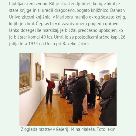
Ljubljanskem zvonu. Bil je strasten ljubitelj knjig. Zbiral je
stare knjige in si uredil dragoceno, bogato knjižnico. Danes v
Univerzitetni knjižnici v Mariboru hranijo okrog šeststo knjig,
ki jih je zbral. Čeprav bi v državotvornem pogledu gotovo
lahko dosegel še marsikaj, je bil žal predčasno upokojen, ko
je bil star komaj 49 let. Umrl je za posledicami srčne kapi, 26.
julija leta 1934 na Uncu pri Rakeku. (akm)
Z ogleda razstav v Galeriji Miha Maleša. Foto: akm