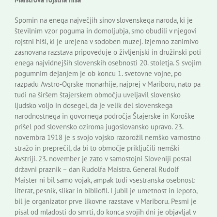
Spomin na enega največjih sinov slovenskega naroda, ki je
številnim vzor poguma in domoljubja, smo obudili v njegovi
rojstni hiši, ki je urejena v sodoben muzej. Izjemno zanimivo
zasnovana razstava pripoveduje o življenjski in družinski poti
enega najvidnejših slovenskih osebnosti 20. stoletja. S svojim
pogumnim dejanjem je ob koncu 1. svetovne vojne, po
razpadu Avstro-Ogrske monarhije, najprej v Mariboru, nato pa
tudi na širšem štajerskem območju uveljavil slovensko
ljudsko voljo in dosegel, da je velik del slovenskega
narodnostnega in govornega področja Štajerske in Koroške
prišel pod slovensko oziroma jugoslovansko upravo. 23.
novembra 1918 je s svojo vojsko razorožil nemško varnostno
stražo in preprečil, da bi to območje priključili nemški
Avstriji. 23. november je zato v samostojni Sloveniji postal
državni praznik – dan Rudolfa Maistra. General Rudolf
Maister ni bil samo vojak, ampak tudi vsestranska osebnost:
literat, pesnik, slikar in bibliofil. Ljubil je umetnost in lepoto,
bil je organizator prve likovne razstave v Mariboru. Pesmi je
pisal od mladosti do smrti, do konca svojih dni je objavljal v