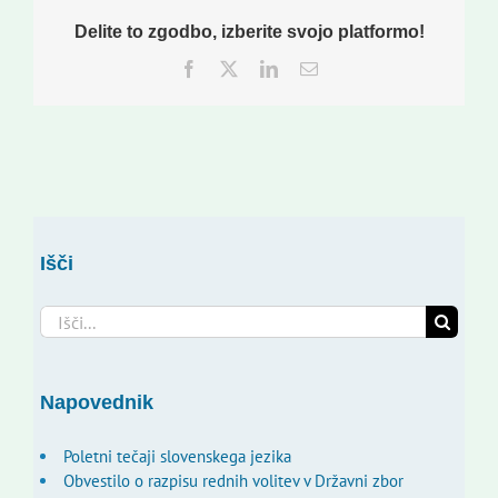
Delite to zgodbo, izberite svojo platformo!
Facebook
Twitter
LinkedIn
Email
Išči
Search
for:
Napovednik
Poletni tečaji slovenskega jezika
Obvestilo o razpisu rednih volitev v Državni zbor