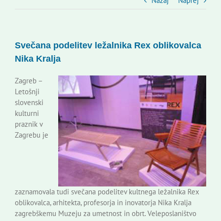
Slovenski dom Zagreb
Nazaj
Naprej
Svet
Svečana podelitev ležalnika Rex oblikovalca
Nika Kralja
Kontakti
Zagreb –
Letošnji
Novi odmev – naše glasilo
slovenski
kulturni
praznik v
Založništvo
Zagrebu je
Koristne informacije
zaznamovala tudi svečana podelitev kultnega ležalnika Rex
oblikovalca, arhitekta, profesorja in inovatorja Nika Kralja
zagrebškemu Muzeju za umetnost in obrt. Veleposlaništvo