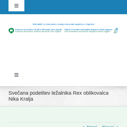
Skip
Toggle
to
Navigation
content
HR
SLO
Toggle
Navigation
Domov
Svečana podelitev ležalnika Rex oblikovalca
Nika Kralja
Novice