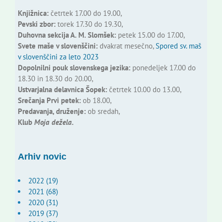
Knjižnica:
četrtek 17.00 do 19.00,
Pevski zbor:
torek 17.30 do 19.30,
Duhovna sekcija A. M. Slomšek:
petek 15.00 do 17.00,
Svete maše v slovenščini:
dvakrat mesečno,
Spored sv. maš
v slovenščini za leto 2023
Dopolnilni pouk slovenskega jezika:
ponedeljek 17.00 do
18.30 in 18.30 do 20.00,
Ustvarjalna delavnica Šopek:
četrtek 10.00 do 13.00,
Srečanja Prvi petek:
ob 18.00,
Predavanja, druženje:
ob sredah,
Klub
Moja dežela.
Arhiv novic
2022 (19)
2021 (68)
2020 (31)
2019 (37)