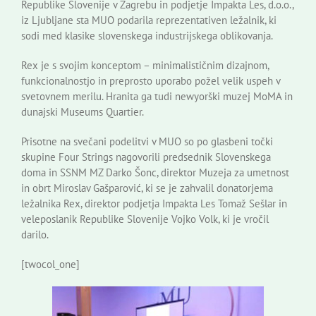
Republike Slovenije v Zagrebu in podjetje Impakta Les, d.o.o.,
iz Ljubljane sta MUO podarila reprezentativen ležalnik, ki
sodi med klasike slovenskega industrijskega oblikovanja.
Rex je s svojim konceptom – minimalističnim dizajnom,
funkcionalnostjo in preprosto uporabo požel velik uspeh v
svetovnem merilu. Hranita ga tudi newyorški muzej MoMA in
dunajski Museums Quartier.
Prisotne na svečani podelitvi v MUO so po glasbeni točki
skupine Four Strings nagovorili predsednik Slovenskega
doma in SSNM MZ Darko Šonc, direktor Muzeja za umetnost
in obrt Miroslav Gašparović, ki se je zahvalil donatorjema
ležalnika Rex, direktor podjetja Impakta Les Tomaž Sešlar in
veleposlanik Republike Slovenije Vojko Volk, ki je vročil
darilo.
[twocol_one]