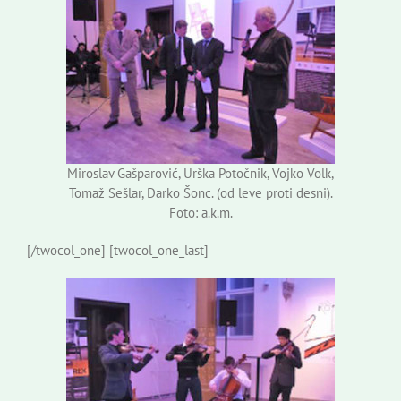
Miroslav Gašparović, Urška Potočnik, Vojko Volk,
Tomaž Sešlar, Darko Šonc. (od leve proti desni).
Foto: a.k.m.
[/twocol_one] [twocol_one_last]