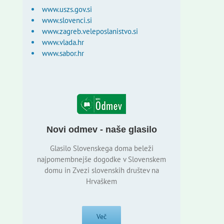
www.uszs.gov.si
www.slovenci.si
www.zagreb.veleposlanistvo.si
www.vlada.hr
www.sabor.hr
Novi odmev - naše glasilo
Glasilo Slovenskega doma beleži
najpomembnejše dogodke v Slovenskem
domu in Zvezi slovenskih društev na
Hrvaškem
Več