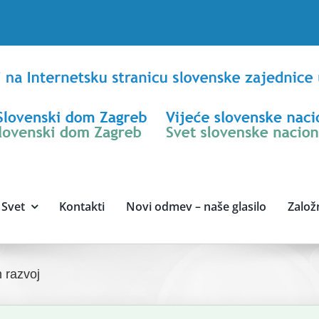
Svet
Kontakti
Novi odmev – naše glasilo
Založ
n razvoj