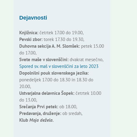
Dejavnosti
Knjižnica:
četrtek 17.00 do 19.00,
Pevski zbor:
torek 17.30 do 19.30,
Duhovna sekcija A. M. Slomšek:
petek 15.00
do 17.00,
Svete maše v slovenščini:
dvakrat mesečno,
Spored sv. maš v slovenščini za leto 2023
Dopolnilni pouk slovenskega jezika:
ponedeljek 17.00 do 18.30 in 18.30 do
20.00,
Ustvarjalna delavnica Šopek:
četrtek 10.00
do 13.00,
Srečanja Prvi petek:
ob 18.00,
Predavanja, druženje:
ob sredah,
Klub
Moja dežela.