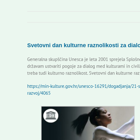
Svetovni dan kulturne raznolikosti za dialo
Generalna skupščina Unesca je leta 2001 sprejela Splošno 
državam ustvariti pogoje za dialog med kulturami in civili
treba tudi kulturno raznolikost. Svetovni dan kulturne razn
https://min-kulture.gov.hr/unesco-16291/dogadjanja/21-sv
razvoj/4065