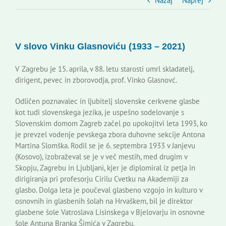
Slovenski dom Zagreb
Nazaj
Naprej
Svet
V slovo Vinku Glasnoviću (1933 – 2021)
Kontakti
V Zagrebu je 15. aprila, v 88. letu starosti umrl skladatelj,
dirigent, pevec in zborovodja, prof. Vinko Glasnovć.
Novi odmev – naše glasilo
Odličen poznavalec in ljubitelj slovenske cerkvene glasbe
kot tudi slovenskega jezika, je uspešno sodelovanje s
Slovenskim domom Zagreb začel po upokojitvi leta 1993, ko
Založništvo
je prevzel vodenje pevskega zbora duhovne sekcije Antona
Martina Slomška. Rodil se je 6. septembra 1933 v Janjevu
(Kosovo), izobraževal se je v več mestih, med drugim v
Koristne informacije
Skopju, Zagrebu in Ljubljani, kjer je diplomiral iz petja in
dirigiranja pri profesorju Cirilu Cvetku na Akademiji za
glasbo. Dolga leta je poučeval glasbeno vzgojo in kulturo v
osnovnih in glasbenih šolah na Hrvaškem, bil je direktor
glasbene šole Vatroslava Lisinskega v Bjelovarju in osnovne
šole Antuna Branka Šimića v Zagrebu.