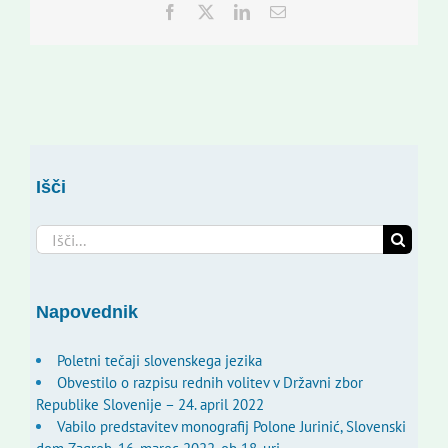
Facebook
Twitter
LinkedIn
Email
Išči
Search
for:
Napovednik
Poletni tečaji slovenskega jezika
Obvestilo o razpisu rednih volitev v Državni zbor
Republike Slovenije – 24. april 2022
Vabilo predstavitev monografij Polone Jurinić, Slovenski