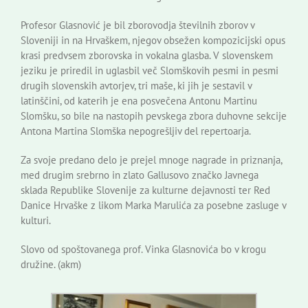
Profesor Glasnović je bil zborovodja številnih zborov v
Sloveniji in na Hrvaškem, njegov obsežen kompozicijski opus
krasi predvsem zborovska in vokalna glasba. V slovenskem
jeziku je priredil in uglasbil več Slomškovih pesmi in pesmi
drugih slovenskih avtorjev, tri maše, ki jih je sestavil v
latinščini, od katerih je ena posvečena Antonu Martinu
Slomšku, so bile na nastopih pevskega zbora duhovne sekcije
Antona Martina Slomška nepogrešljiv del repertoarja.
Za svoje predano delo je prejel mnoge nagrade in priznanja,
med drugim srebrno in zlato Gallusovo značko Javnega
sklada Republike Slovenije za kulturne dejavnosti ter Red
Danice Hrvaške z likom Marka Marulića za posebne zasluge v
kulturi.
Slovo od spoštovanega prof. Vinka Glasnovića bo v krogu
družine. (akm)