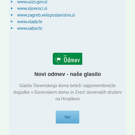
www.uszs.gov.si
www.slovenci.si
www.zagreb.veleposlanistvo.si
www.vlada.hr
www.sabor.hr
Novi odmev - naše glasilo
Glasilo Slovenskega doma beleži najpomembnejše
dogodke v Slovenskem domu in Zvezi slovenskih društev
na Hrvaškem
Več