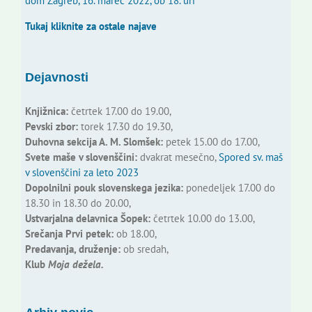
dom Zagreb, 16. marec 2022, ob 18. uri
Tukaj kliknite za ostale najave
Dejavnosti
Knjižnica:
četrtek 17.00 do 19.00,
Pevski zbor:
torek 17.30 do 19.30,
Duhovna sekcija A. M. Slomšek:
petek 15.00 do 17.00,
Svete maše v slovenščini:
dvakrat mesečno,
Spored sv. maš
v slovenščini za leto 2023
Dopolnilni pouk slovenskega jezika:
ponedeljek 17.00 do
18.30 in 18.30 do 20.00,
Ustvarjalna delavnica Šopek:
četrtek 10.00 do 13.00,
Srečanja Prvi petek:
ob 18.00,
Predavanja, druženje:
ob sredah,
Klub
Moja dežela.