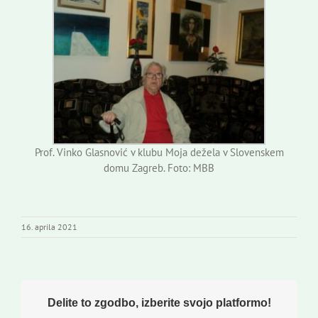
Prof. Vinko Glasnović v klubu Moja dežela v Slovenskem
domu Zagreb. Foto: MBB
16. aprila 2021
Delite to zgodbo, izberite svojo platformo!