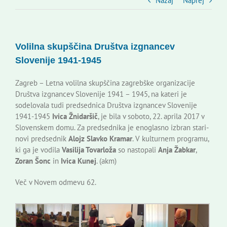
Slovenski dom Zagreb
Nazaj
Naprej
Svet
Volilna skupščina Društva izgnancev
Slovenije 1941-1945
Kontakti
Zagreb – Letna volilna skupščina zagrebške organizacije
Društva izgnancev Slovenije 1941 – 1945, na kateri je
Novi odmev – naše glasilo
sodelovala tudi predsednica Društva izgnancev Slovenije
1941-1945
Ivica
Žnidaršič
, je bila v soboto, 22. aprila 2017 v
Slovenskem domu. Za predsednika je enoglasno izbran stari-
Založništvo
novi predsednik
Alojz Slavko Kramar
. V kulturnem programu,
ki ga je vodila
Vasilija Tovarloža
so nastopali
Anja Žabkar
,
Zoran Šonc
in
Ivica
Kunej
. (akm)
Koristne informacije
Več v Novem odmevu 62.