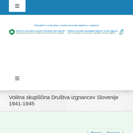
Skip
Toggle
to
Navigation
content
HR
SLO
Toggle
Navigation
Domov
Volilna skupščina Društva izgnancev Slovenije
1941-1945
Novice