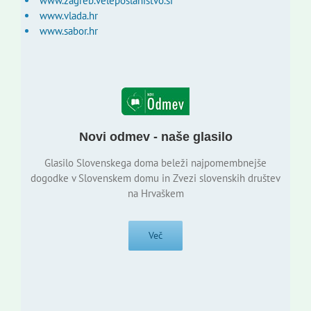
www.zagreb.veleposlanistvo.si
www.vlada.hr
www.sabor.hr
Novi odmev - naše glasilo
Glasilo Slovenskega doma beleži najpomembnejše
dogodke v Slovenskem domu in Zvezi slovenskih društev
na Hrvaškem
Več