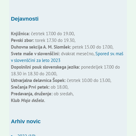
Dejavnosti
Knjižnica:
četrtek 17.00 do 19.00,
Pevski zbor:
torek 17.30 do 19.30,
Duhovna sekcija A. M. Slomšek:
petek 15.00 do 17.00,
Svete maše v slovenščini:
dvakrat mesečno,
Spored sv. maš
v slovenščini za leto 2023
Dopolnilni pouk slovenskega jezika:
ponedeljek 17.00 do
18.30 in 18.30 do 20.00,
Ustvarjalna delavnica Šopek:
četrtek 10.00 do 13.00,
Srečanja Prvi petek:
ob 18.00,
Predavanja, druženje:
ob sredah,
Klub
Moja dežela.
Arhiv novic