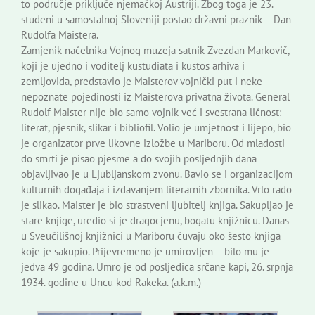
to područje priključe njemačkoj Austriji. Zbog toga je 23.
studeni u samostalnoj Sloveniji postao državni praznik – Dan
Rudolfa Maistera.
Zamjenik načelnika Vojnog muzeja satnik Zvezdan Markovič,
koji je ujedno i voditelj kustudiata i kustos arhiva i
zemljovida, predstavio je Maisterov vojnički put i neke
nepoznate pojedinosti iz Maisterova privatna života. General
Rudolf Maister nije bio samo vojnik već i svestrana ličnost:
literat, pjesnik, slikar i bibliofil. Volio je umjetnost i lijepo, bio
je organizator prve likovne izložbe u Mariboru. Od mladosti
do smrti je pisao pjesme a do svojih posljednjih dana
objavljivao je u Ljubljanskom zvonu. Bavio se i organizacijom
kulturnih događaja i izdavanjem literarnih zbornika. Vrlo rado
je slikao. Maister je bio strastveni ljubitelj knjiga. Sakupljao je
stare knjige, uredio si je dragocjenu, bogatu knjižnicu. Danas
u Sveučilišnoj knjižnici u Mariboru čuvaju oko šesto knjiga
koje je sakupio. Prijevremeno je umirovljen – bilo mu je
jedva 49 godina. Umro je od posljedica srčane kapi, 26. srpnja
1934. godine u Uncu kod Rakeka. (a.k.m.)