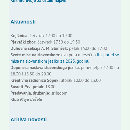
Kliknite ovdje za ostale najave
Aktivnosti
Knjižnica:
četvrtak 17.00 do 19.00
Pjevački zbor:
četvrtak 17.30 do 19.30
Duhovna sekcija A. M. Slomšek:
petak 15.00 do 17.00
Svete mise na slovenskom:
dva puta mjesečno
Raspored sv.
misa na slovenskom jeziku za 2023. godinu
Dopunska nastava slovenskoga jezika:
ponedjeljak 17.00 do
18.30 i 18.30 do 20.00
Kreativna radionica Šopek:
utorak 10.00 do 13.00
Susreti Prvi petak:
18.00
Predavanja, druženje:
srijedom
Klub
Moja dežela
Arhiva novosti