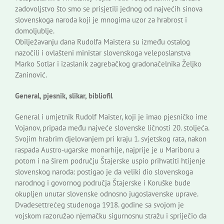
zadovoljstvo što smo se prisjetili jednog od najvećih sinova
slovenskoga naroda koji je mnogima uzor za hrabrost i
domoljublje.
Obilježavanju dana Rudolfa Maistera su između ostalog
nazočili i ovlašteni ministar slovenskoga veleposlanstva
Marko Sotlar i izaslanik zagrebačkog gradonačelnika Željko
Zaninović.
General, pjesnik, slikar, bibliofil
General i umjetnik Rudolf Maister, koji je imao pjesničko ime
Vojanov, pripada među najveće slovenske ličnosti 20. stoljeća.
Svojim hrabrim djelovanjem pri kraju 1. svjetskog rata, nakon
raspada Austro-ugarske monarhije, najprije je u Mariboru a
potom i na širem području Štajerske uspio prihvatiti htijenje
slovenskog naroda: postigao je da veliki dio slovenskoga
narodnog i govornog područja Štajerske i Koruške bude
okupljen unutar slovenske odnosno jugoslavenske uprave.
Dvadesettrećeg studenoga 1918. godine sa svojom je
vojskom razoružao njemačku sigurnosnu stražu i spriječio da