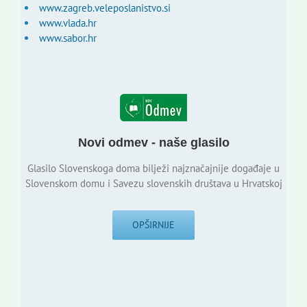
www.zagreb.veleposlanistvo.si
www.vlada.hr
www.sabor.hr
Novi odmev - naše glasilo
Glasilo Slovenskoga doma bilježi najznačajnije događaje u
Slovenskom domu i Savezu slovenskih društava u Hrvatskoj
OPŠIRNIJE