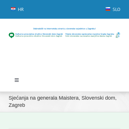
Skip
to
HR
SLO
content
Toggle
Navigation
Početna
Sjećanja na generala Maistera, Slovenski dom,
Zagreb
Novosti