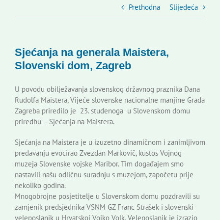
Slovenski dom Zagreb
Prethodna
Slijedeća
Vijeće
Sjećanja na generala Maistera,
Slovenski dom, Zagreb
Kontakti
U povodu obilježavanja slovenskog državnog praznika Dana
Rudolfa Maistera, Vijeće slovenske nacionalne manjine Grada
Novi odmev – naše glasilo
Zagreba priredilo je 23. studenoga u Slovenskom domu
priredbu – Sjećanja na Maistera.
Izdavaštvo
Sjećanja na Maistera je u izuzetno dinamičnom i zanimljivom
predavanju evocirao Zvezdan Markovič, kustos Vojnog
muzeja Slovenske vojske Maribor. Tim događajem smo
Korisne informacije
nastavili našu odličnu suradnju s muzejom, započetu prije
nekoliko godina.
Mnogobrojne posjetitelje u Slovenskom domu pozdravili su
zamjenik predsjednika VSNM GZ Franc Strašek i slovenski
veleposlanik u Hrvatskoj Vojko Volk. Veleposlanik je izrazio