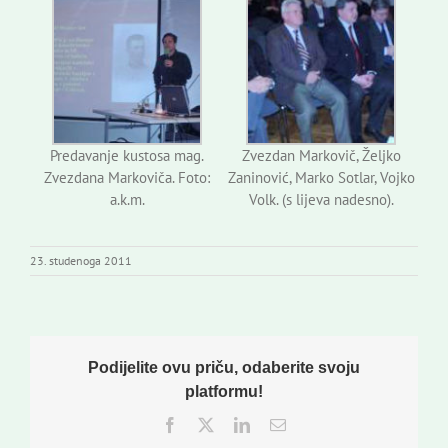
Predavanje kustosa mag.
Zvezdan Markovič, Željko
Zvezdana Markoviča. Foto:
Zaninović, Marko Sotlar, Vojko
a.k.m.
Volk. (s lijeva nadesno).
23. studenoga 2011
Podijelite ovu priču, odaberite svoju
platformu!
Facebook
Twitter
LinkedIn
Email: