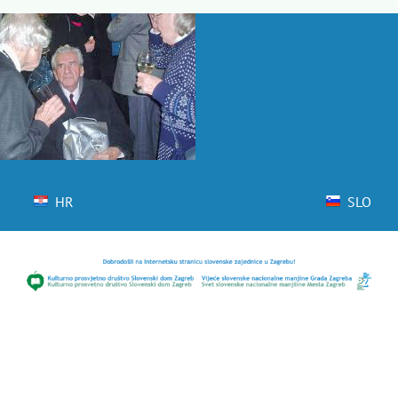
Skip
to
content
HR
SLO