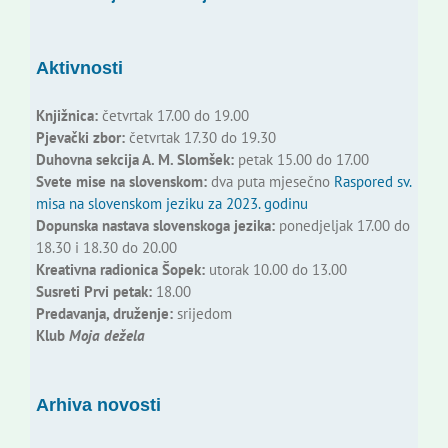
Aktivnosti
Knjižnica:
četvrtak 17.00 do 19.00
Pjevački zbor:
četvrtak 17.30 do 19.30
Duhovna sekcija A. M. Slomšek:
petak 15.00 do 17.00
Svete mise na slovenskom:
dva puta mjesečno
Raspored sv.
misa na slovenskom jeziku za 2023. godinu
Dopunska nastava slovenskoga jezika:
ponedjeljak 17.00 do
18.30 i 18.30 do 20.00
Kreativna radionica Šopek:
utorak 10.00 do 13.00
Susreti Prvi petak:
18.00
Predavanja, druženje:
srijedom
Klub
Moja dežela
Arhiva novosti