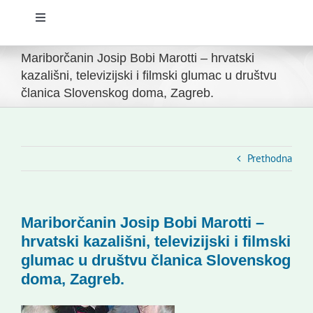
Toggle
Navigation
Početna
Mariborčanin Josip Bobi Marotti – hrvatski
kazališni, televizijski i filmski glumac u društvu
članica Slovenskog doma, Zagreb.
Novosti
Slovenski dom Zagreb
Prethodna
Vijeće
Mariborčanin Josip Bobi Marotti –
Kontakti
hrvatski kazališni, televizijski i filmski
glumac u društvu članica Slovenskog
doma, Zagreb.
Novi odmev – naše glasilo