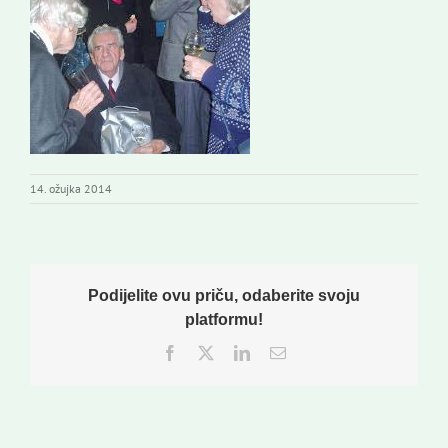
Izdavaštvo
Korisne informacije
14. ožujka 2014
Podijelite ovu priču, odaberite svoju
platformu!
Facebook
Twitter
LinkedIn
Email: