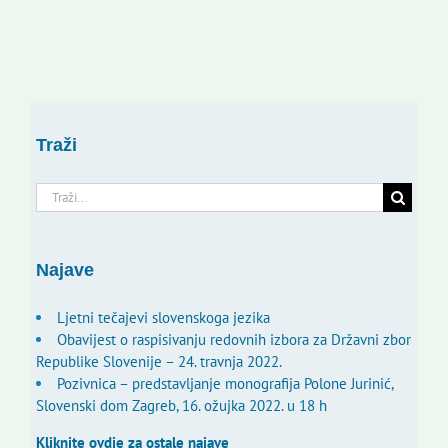
Traži
Traži...
Najave
Ljetni tečajevi slovenskoga jezika
Obavijest o raspisivanju redovnih izbora za Državni zbor
Republike Slovenije – 24. travnja 2022.
Pozivnica – predstavljanje monografija Polone Jurinić,
Slovenski dom Zagreb, 16. ožujka 2022. u 18 h
Kliknite ovdje za ostale najave