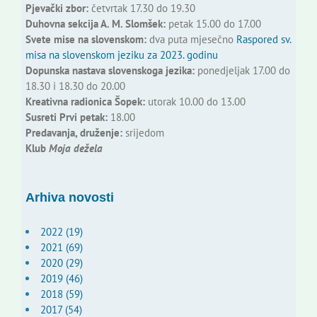
Pjevački zbor:
četvrtak 17.30 do 19.30
Duhovna sekcija A. M. Slomšek:
petak 15.00 do 17.00
Svete mise na slovenskom:
dva puta mjesečno
Raspored sv.
misa na slovenskom jeziku za 2023. godinu
Dopunska nastava slovenskoga jezika:
ponedjeljak 17.00 do
18.30 i 18.30 do 20.00
Kreativna radionica Šopek:
utorak 10.00 do 13.00
Susreti Prvi petak:
18.00
Predavanja, druženje:
srijedom
Klub
Moja dežela
Arhiva novosti
2022 (19)
2021 (69)
2020 (29)
2019 (46)
2018 (59)
2017 (54)