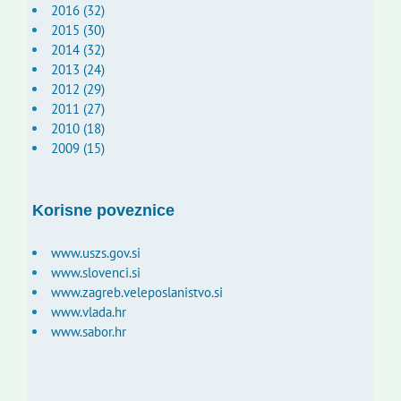
2016 (32)
2015 (30)
2014 (32)
2013 (24)
2012 (29)
2011 (27)
2010 (18)
2009 (15)
Korisne poveznice
www.uszs.gov.si
www.slovenci.si
www.zagreb.veleposlanistvo.si
www.vlada.hr
www.sabor.hr