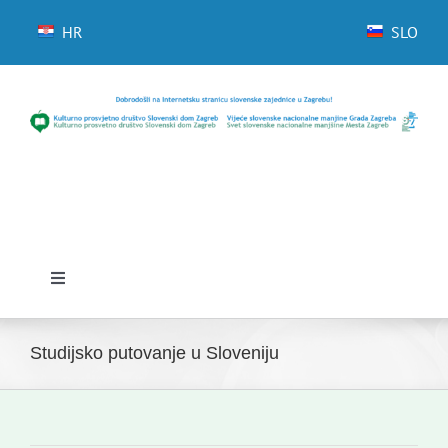
Skip
to
HR
SLO
content
Toggle
Navigation
Početna
Studijsko putovanje u Sloveniju
Novosti