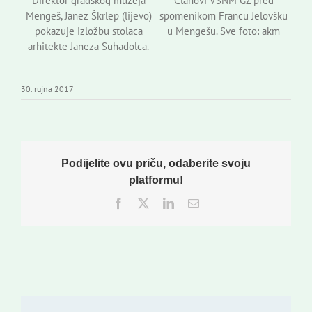
Direktor gradskog muzeja
Članovi VSNM GZ pred
Mengeš, Janez Škrlep (lijevo)
spomenikom Francu Jelovšku
pokazuje izložbu stolaca
u Mengešu. Sve foto: akm
arhitekte Janeza Suhadolca.
30. rujna 2017
Podijelite ovu priču, odaberite svoju
platformu!
Facebook
Twitter
LinkedIn
Email: