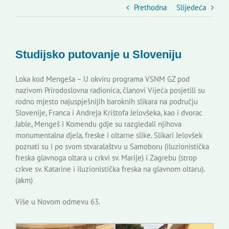
Slovenski dom Zagreb
Prethodna
Slijedeća
Vijeće
Studijsko putovanje u Sloveniju
Kontakti
Loka kod Mengeša – U okviru programa VSNM GZ pod
nazivom Prirodoslovna radionica, članovi Vijeća posjetili su
rodno mjesto najuspješnijih baroknih slikara na području
Novi odmev – naše glasilo
Slovenije, Franca i Andreja Krištofa Jelovšeka, kao i dvorac
Jable, Mengeš i Komendu gdje su razgledali njihova
monumentalna djela, freske i oltarne slike. Slikari Jelovšek
Izdavaštvo
poznati su i po svom stvaralaštvu u Samoboru (iluzionistička
freska glavnoga oltara u crkvi sv. Marije) i Zagrebu (strop
crkve sv. Katarine i iluzionistička freska na glavnom oltaru).
Korisne informacije
(akm)
Više u Novom odmevu 63.