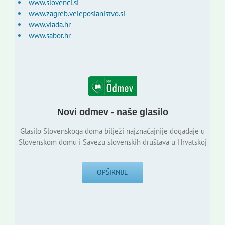
www.slovenci.si
www.zagreb.veleposlanistvo.si
www.vlada.hr
www.sabor.hr
Novi odmev - naše glasilo
Glasilo Slovenskoga doma bilježi najznačajnije događaje u
Slovenskom domu i Savezu slovenskih društava u Hrvatskoj
OPŠIRNIJE