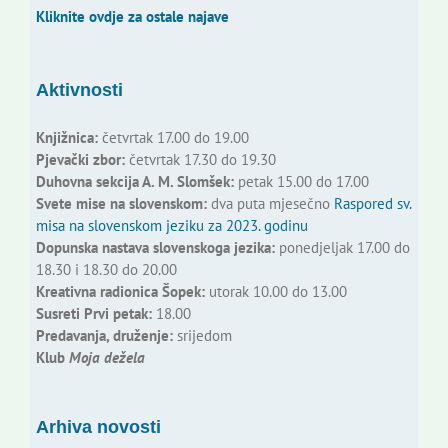
Kliknite ovdje za ostale najave
Aktivnosti
Knjižnica:
četvrtak 17.00 do 19.00
Pjevački zbor:
četvrtak 17.30 do 19.30
Duhovna sekcija A. M. Slomšek:
petak 15.00 do 17.00
Svete mise na slovenskom:
dva puta mjesečno
Raspored sv.
misa na slovenskom jeziku za 2023. godinu
Dopunska nastava slovenskoga jezika:
ponedjeljak 17.00 do
18.30 i 18.30 do 20.00
Kreativna radionica Šopek:
utorak 10.00 do 13.00
Susreti Prvi petak:
18.00
Predavanja, druženje:
srijedom
Klub
Moja dežela
Arhiva novosti