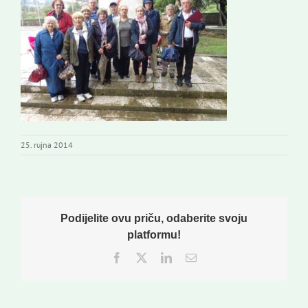
Novi odmev – naše glasilo
Izdavaštvo
Korisne informacije
25. rujna 2014
Podijelite ovu priču, odaberite svoju
platformu!
Facebook
Twitter
LinkedIn
Email: