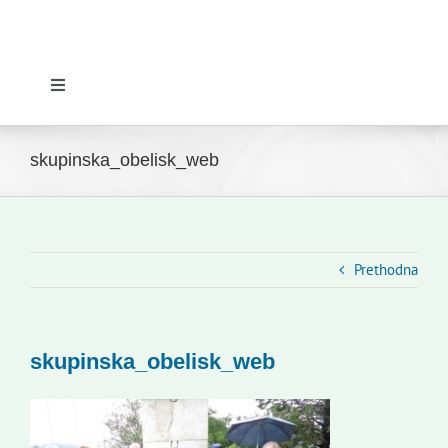
Toggle
Navigation
Početna
skupinska_obelisk_web
Novosti
Slovenski dom Zagreb
Prethodna
Vijeće
skupinska_obelisk_web
Kontakti