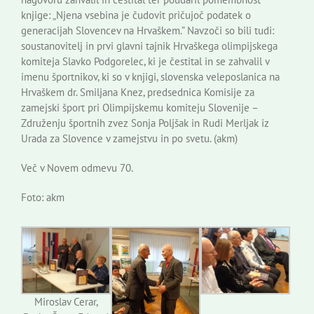
knjige: „Njena vsebina je čudovit pričujoč podatek o
generacijah Slovencev na Hrvaškem.” Navzoči so bili tudi:
soustanovitelj in prvi glavni tajnik Hrvaškega olimpijskega
komiteja Slavko Podgorelec, ki je čestital in se zahvalil v
imenu športnikov, ki so v knjigi, slovenska veleposlanica na
Hrvaškem dr. Smiljana Knez, predsednica Komisije za
zamejski šport pri Olimpijskemu komiteju Slovenije –
Združenju športnih zvez Sonja Poljšak in Rudi Merljak iz
Urada za Slovence v zamejstvu in po svetu. (akm)
Več v Novem odmevu 70.
Foto: akm
Miroslav Cerar,