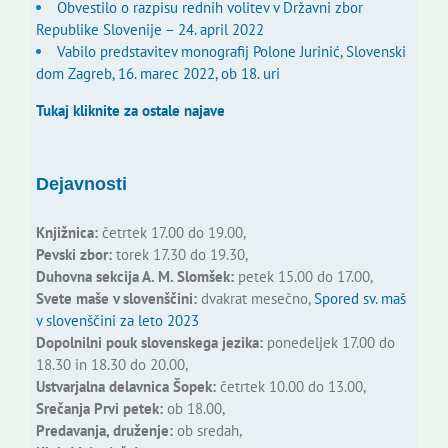
Obvestilo o razpisu rednih volitev v Državni zbor
Republike Slovenije – 24. april 2022
Vabilo predstavitev monografij Polone Jurinić, Slovenski
dom Zagreb, 16. marec 2022, ob 18. uri
Tukaj kliknite za ostale najave
Dejavnosti
Knjižnica:
četrtek 17.00 do 19.00,
Pevski zbor:
torek 17.30 do 19.30,
Duhovna sekcija A. M. Slomšek:
petek 15.00 do 17.00,
Svete maše v slovenščini:
dvakrat mesečno,
Spored sv. maš
v slovenščini za leto 2023
Dopolnilni pouk slovenskega jezika:
ponedeljek 17.00 do
18.30 in 18.30 do 20.00,
Ustvarjalna delavnica Šopek:
četrtek 10.00 do 13.00,
Srečanja Prvi petek:
ob 18.00,
Predavanja, druženje:
ob sredah,