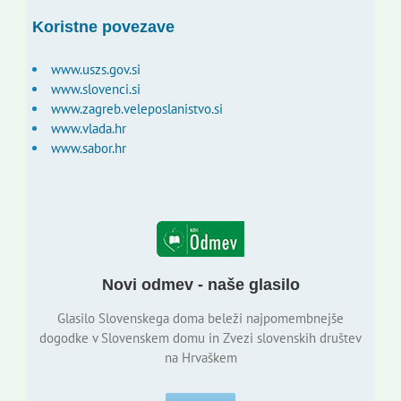
Koristne povezave
www.uszs.gov.si
www.slovenci.si
www.zagreb.veleposlanistvo.si
www.vlada.hr
www.sabor.hr
Novi odmev - naše glasilo
Glasilo Slovenskega doma beleži najpomembnejše
dogodke v Slovenskem domu in Zvezi slovenskih društev
na Hrvaškem