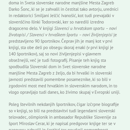
doma in Sveta slovenske narodne manjšine Mesta Zagreb
Darko Šonc, ki se je zahvalil in čestital tako avtorju, urednici
in redaktorici Smiljani Jelčić Ivanošić, kot tudi prevajalki v
slovenščino Ilinki Todorovski, ker so naredili izredno
dragoceno delo. V knjigi
Slovenci u hrvatskom sportu – novi
životopisi / Slovenci v hrvaškem športu – novi življenjepisi
je
predstavljeno 90 športnikov. Čeprav jih je manj kot v prvi
knjigi, sta obe deli po obsegu skoraj enaki (v prvi knjigi je
140 športnikov), saj so novi življenjepisi v glavnem
obsežnejši, več je tudi fotografij. Pisanje teh knjig sta
spodbudila Slovenski dom in Svet slovenske narodne
manjšine Mesta Zagreb z željo, da bi hrvaški in slovenski
javnosti predstavili pomembne posameznike, ki so bili v
zgodovini most med hrvaškim in slovenskim narodom, in to
vlogo opravljajo tudi danes, ko živimo skupaj v Evropski uniji.
Poleg številnih nekdanjih športnikov, čigar izčrpne biografije
so v knjigi, so bili na predstavitvi tudi legendarni slovenski
telovadec, olimpionik in ambasador Republike Slovenije za
šport Miroslav Cerar, ki je napisal predgovor knjige ter se v
nagovoru zahvalil in čestital ter poudaril pomembnost