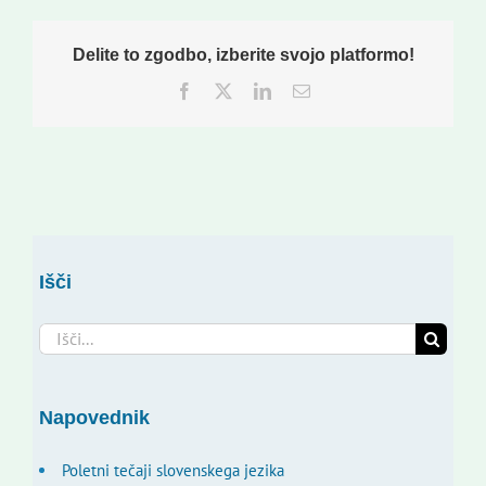
Delite to zgodbo, izberite svojo platformo!
Facebook
Twitter
LinkedIn
Email
Išči
Search
for:
Napovednik
Poletni tečaji slovenskega jezika