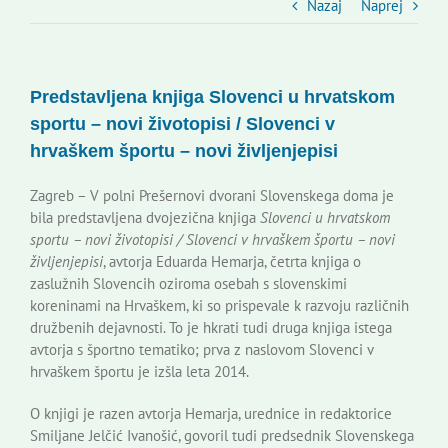
Slovenski dom Zagreb
Nazaj
Naprej
Svet
Predstavljena knjiga Slovenci u hrvatskom
sportu – novi životopisi / Slovenci v
Kontakti
hrvaškem športu – novi življenjepisi
Zagreb – V polni Prešernovi dvorani Slovenskega doma je
Novi odmev – naše glasilo
bila predstavljena dvojezična knjiga
Slovenci u hrvatskom
sportu – novi životopisi / Slovenci v hrvaškem športu – novi
življenjepisi
, avtorja Eduarda Hemarja, četrta knjiga o
Založništvo
zaslužnih Slovencih oziroma osebah s slovenskimi
koreninami na Hrvaškem, ki so prispevale k razvoju različnih
družbenih dejavnosti. To je hkrati tudi druga knjiga istega
Koristne informacije
avtorja s športno tematiko; prva z naslovom Slovenci v
hrvaškem športu je izšla leta 2014.
O knjigi je razen avtorja Hemarja, urednice in redaktorice
Smiljane Jelčić Ivanošić, govoril tudi predsednik Slovenskega