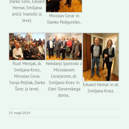
Darko Šonc, Eduard
Hemar, Smiljana
Jelčić Ivanošić (z
Miroslav Cerar in
leve).
Slavko Podgorelec.
Rudi Merljak, dr.
Nekdanji športniki z
Smiljana Knez,
Miroslavom
Miroslav Cerar,
Cerarjemm, dr.
Sonja Poljšak, Darko
Smiljano Knez in
Eduard Hemar in dr.
Šonc (z leve).
člani Slovenskega
Smiljana Knez.
doma..
23. maja 2019