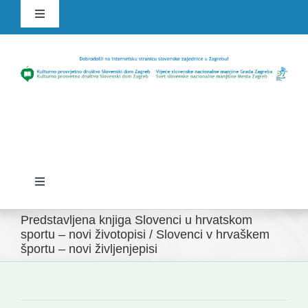
Skip
Toggle
to
Navigation
content
HR
SLO
Toggle
Navigation
Domov
Predstavljena knjiga Slovenci u hrvatskom
sportu – novi životopisi / Slovenci v hrvaškem
športu – novi življenjepisi
Novice