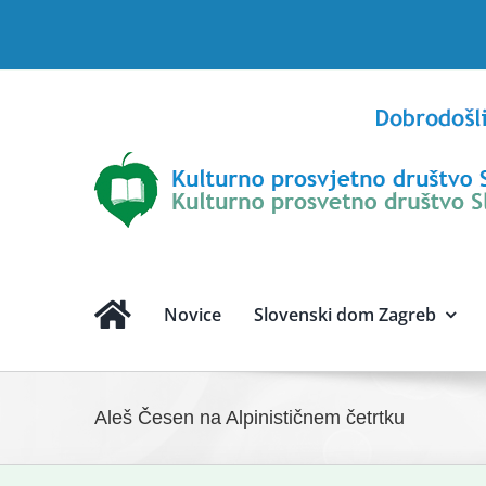
Skip
to
content
Novice
Slovenski dom Zagreb
Aleš Česen na Alpinističnem četrtku