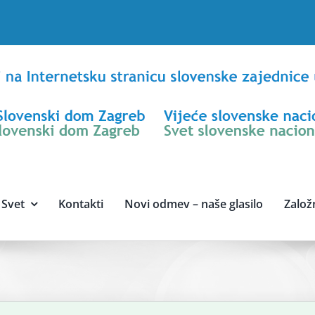
Svet
Kontakti
Novi odmev – naše glasilo
Založ