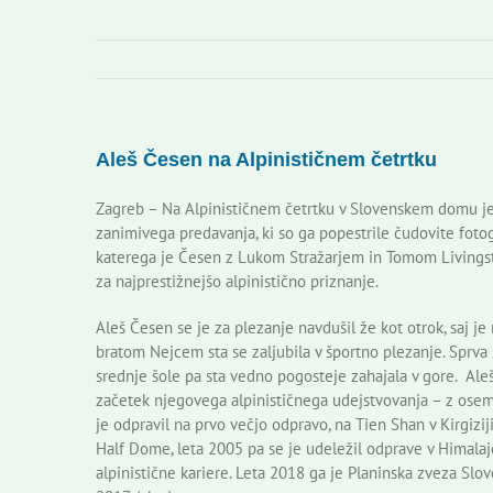
Aleš Česen na Alpinističnem četrtku
Zagreb – Na Alpinističnem četrtku v Slovenskem domu je g
zanimivega predavanja, ki so ga popestrile čudovite fotogr
katerega je Česen z Lukom Stražarjem in Tomom Livingston
za najprestižnejšo alpinistično priznanje.
Aleš Česen se je za plezanje navdušil že kot otrok, saj
bratom Nejcem sta se zaljubila v športno plezanje. Sprv
srednje šole pa sta vedno pogosteje zahajala v gore. Aleš
začetek njegovega alpinističnega udejstvovanja – z osemna
je odpravil na prvo večjo odpravo, na Tien Shan v Kirgizij
Half Dome, leta 2005 pa se je udeležil odprave v Himalaj
alpinistične kariere. Leta 2018 ga je Planinska zveza Slov