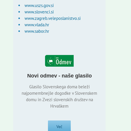
www.uszs.gov.si
www.slovenci.si
www.zagreb.veleposlanistvo.si
www.vlada.hr
www.sabor.hr
Novi odmev - naše glasilo
Glasilo Slovenskega doma beleži
najpomembnejše dogodke v Slovenskem
domu in Zvezi slovenskih društev na
Hrvaškem
Več