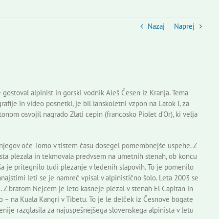
Nazaj
Naprej
ostoval alpinist in gorski vodnik Aleš Česen iz Kranja. Tema
afije in video posnetki, je bil lanskoletni vzpon na Latok I, za
om osvojil nagrado Zlati cepin (francosko Piolet d’Or), ki velja
 je njegov oče Tomo v tistem času dosegel pomembnejše uspehe. Z
a sta plezala in tekmovala predvsem na umetnih stenah, ob koncu
a je pritegnilo tudi plezanje v ledenih slapovih. To je pomenilo
jstimi leti se je namreč vpisal v alpinistično šolo. Leta 2003 se
i. Z bratom Nejcem je leto kasneje plezal v stenah El Capitan in
o – na Kuala Kangri v Tibetu. To je le delček iz Česnove bogate
enije razglasila za najuspešnejšega slovenskega alpinista v letu