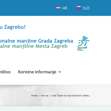
HR
SLO
ništvo
Koristne informacije
Home
Novice
Aleš Česen na Alpinističnem četrtku