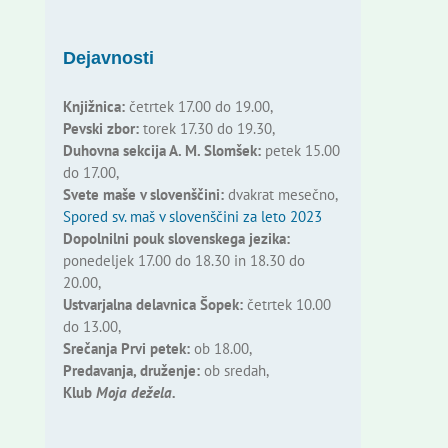
Dejavnosti
Knjižnica:
četrtek 17.00 do 19.00,
Pevski zbor:
torek 17.30 do 19.30,
Duhovna sekcija A. M. Slomšek:
petek 15.00
do 17.00,
Svete maše v slovenščini:
dvakrat mesečno,
Spored sv. maš v slovenščini za leto 2023
Dopolnilni pouk slovenskega jezika:
ponedeljek 17.00 do 18.30 in 18.30 do
20.00,
Ustvarjalna delavnica Šopek:
četrtek 10.00
do 13.00,
Srečanja Prvi petek:
ob 18.00,
Predavanja, druženje:
ob sredah,
Klub
Moja dežela.