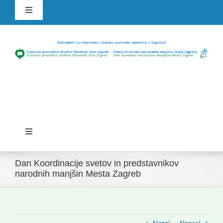
Skip
Toggle
to
Navigation
content
HR
SLO
Toggle
Navigation
Domov
Dan Koordinacije svetov in predstavnikov
narodnih manjšin Mesta Zagreb
Novice