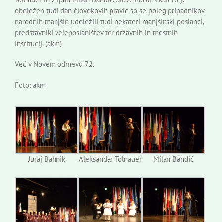
obeležen tudi dan človekovih pravic so se poleg pripadnikov
narodnih manjšin udeležili tudi nekateri manjšinski poslanci,
predstavniki veleposlaništev ter državnih in mestnih
institucij. (akm)
Več v Novem odmevu 72.
Foto: akm
Juraj Bahnik
Aleksandar Tolnauer
Milan Bandić