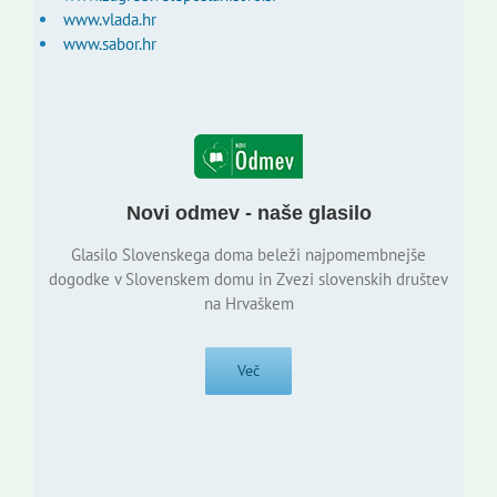
www.vlada.hr
www.sabor.hr
Novi odmev - naše glasilo
Glasilo Slovenskega doma beleži najpomembnejše
dogodke v Slovenskem domu in Zvezi slovenskih društev
na Hrvaškem
Več