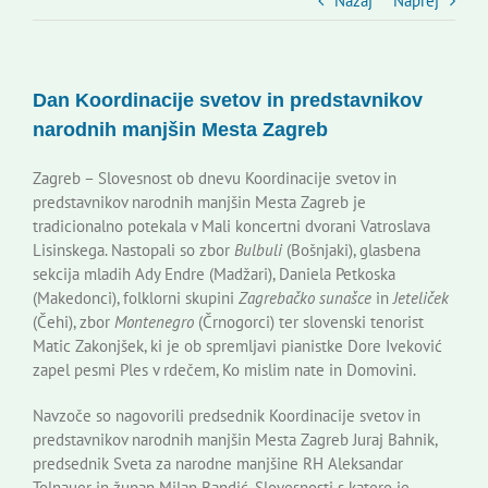
Slovenski dom Zagreb
Nazaj
Naprej
Svet
Dan Koordinacije svetov in predstavnikov
narodnih manjšin Mesta Zagreb
Kontakti
Zagreb – Slovesnost ob dnevu Koordinacije svetov in
predstavnikov narodnih manjšin Mesta Zagreb je
Novi odmev – naše glasilo
tradicionalno potekala v Mali koncertni dvorani Vatroslava
Lisinskega. Nastopali so zbor
Bulbuli
(Bošnjaki), glasbena
sekcija mladih Ady Endre (Madžari), Daniela Petkoska
Založništvo
(Makedonci), folklorni skupini
Zagrebačko sunašce
in
Jeteliček
(Čehi), zbor
Montenegro
(Črnogorci) ter slovenski tenorist
Matic Zakonjšek, ki je ob spremljavi pianistke Dore Iveković
Koristne informacije
zapel pesmi Ples v rdečem, Ko mislim nate in Domovini.
Navzoče so nagovorili predsednik Koordinacije svetov in
predstavnikov narodnih manjšin Mesta Zagreb Juraj Bahnik,
predsednik Sveta za narodne manjšine RH Aleksandar
Tolnauer in župan Milan Bandić. Slovesnosti s katero je