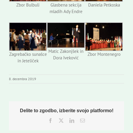
Zbor Bulbuli
Glasbena sekcija
Daniela Petkoska
mladih Ady Endre
Matic Zakonjšek in
Zagrebačko sunašce
Zbor Montenegro
Dora Iveković
in Jeteliček
8. decembra 2019
Delite to zgodbo, izberite svojo platformo!
Facebook
Twitter
LinkedIn
Email