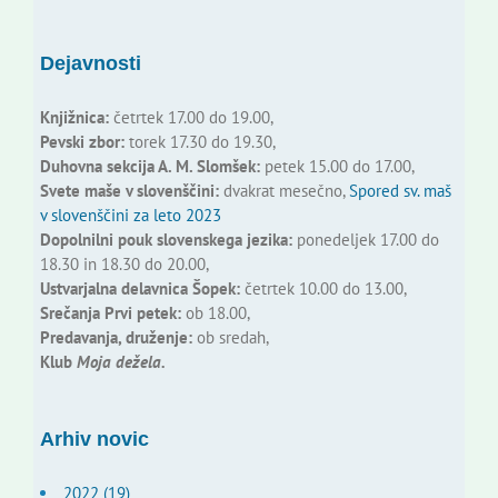
Dejavnosti
Knjižnica:
četrtek 17.00 do 19.00,
Pevski zbor:
torek 17.30 do 19.30,
Duhovna sekcija A. M. Slomšek:
petek 15.00 do 17.00,
Svete maše v slovenščini:
dvakrat mesečno,
Spored sv. maš
v slovenščini za leto 2023
Dopolnilni pouk slovenskega jezika:
ponedeljek 17.00 do
18.30 in 18.30 do 20.00,
Ustvarjalna delavnica Šopek:
četrtek 10.00 do 13.00,
Srečanja Prvi petek:
ob 18.00,
Predavanja, druženje:
ob sredah,
Klub
Moja dežela.
Arhiv novic
2022 (19)