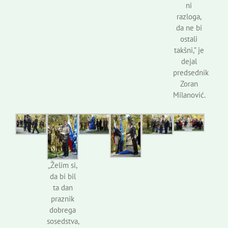
ni
razloga,
da ne bi
ostali
takšni,” je
dejal
predsednik
Zoran
Milanović.
„Želim si,
da bi bil
ta dan
praznik
dobrega
sosedstva,