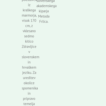
slovenskega
iz
akademskega
kraškega
kiparja
marmorja,
Metoda
visok 170
Frlica.
cm, z
vklesano
sedmo
kitico
Zdravljice
v
slovenskem
in
hrvaškem
jeziku. Za
ureditev
okolice
spomenika
in
pripravo
temelja