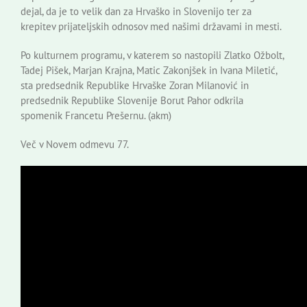
dejal, da je to velik dan za Hrvaško in Slovenijo ter za
krepitev prijateljskih odnosov med našimi državami in mesti.
Po kulturnem programu, v katerem so nastopili Zlatko Ožbolt,
Tadej Pišek, Marjan Krajna, Matic Zakonjšek in Ivana Miletić,
sta predsednik Republike Hrvaške Zoran Milanović in
predsednik Republike Slovenije Borut Pahor odkrila
spomenik Francetu Prešernu. (akm)
Več v Novem odmevu 77.