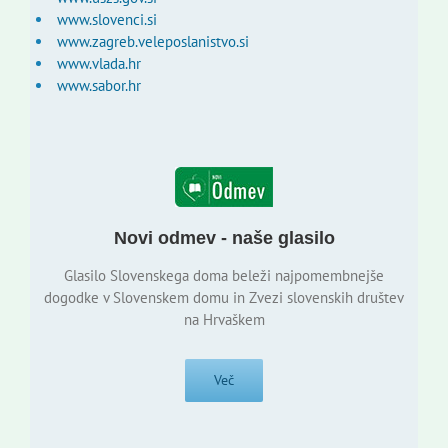
www.slovenci.si
www.zagreb.veleposlanistvo.si
www.vlada.hr
www.sabor.hr
Novi odmev - naše glasilo
Glasilo Slovenskega doma beleži najpomembnejše
dogodke v Slovenskem domu in Zvezi slovenskih društev
na Hrvaškem
Več