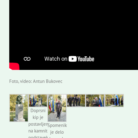
Foto, video: Antun Bukovec
Doprsni
kip je
postavljen
Spomenik
na kamnit
je delo
podstavek