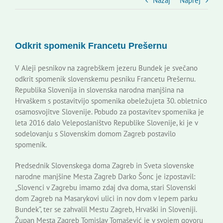
Slovenski dom Zagreb
Nazaj
Naprej
Svet
Odkrit spomenik Francetu Prešernu
Kontakti
V Aleji pesnikov na zagrebškem jezeru Bundek je svečano
odkrit spomenik slovenskemu pesniku Francetu Prešernu.
Republika Slovenija in slovenska narodna manjšina na
Novi odmev – naše glasilo
Hrvaškem s postavitvijo spomenika obeležujeta 30. obletnico
osamosvojitve Slovenije. Pobudo za postavitev spomenika je
leta 2016 dalo Veleposlaništvo Republike Slovenije, ki je v
Založništvo
sodelovanju s Slovenskim domom Zagreb postavilo
spomenik.
Koristne informacije
Predsednik Slovenskega doma Zagreb in Sveta slovenske
narodne manjšine Mesta Zagreb Darko Šonc je izpostavil:
„Slovenci v Zagrebu imamo zdaj dva doma, stari Slovenski
dom Zagreb na Masarykovi ulici in nov dom v lepem parku
Bundek”, ter se zahvalil Mestu Zagreb, Hrvaški in Sloveniji.
Župan Mesta Zagreb Tomislav Tomašević je v svojem govoru