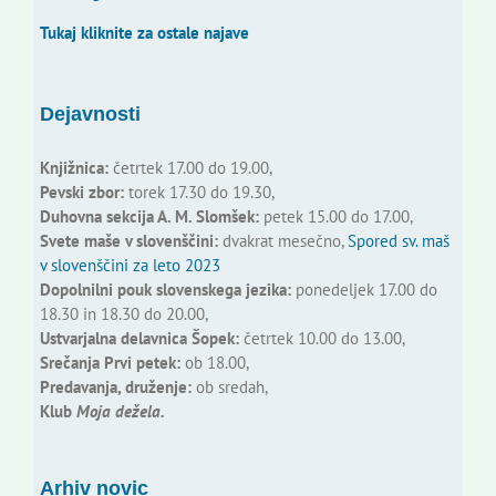
Tukaj kliknite za ostale najave
Dejavnosti
Knjižnica:
četrtek 17.00 do 19.00,
Pevski zbor:
torek 17.30 do 19.30,
Duhovna sekcija A. M. Slomšek:
petek 15.00 do 17.00,
Svete maše v slovenščini:
dvakrat mesečno,
Spored sv. maš
v slovenščini za leto 2023
Dopolnilni pouk slovenskega jezika:
ponedeljek 17.00 do
18.30 in 18.30 do 20.00,
Ustvarjalna delavnica Šopek:
četrtek 10.00 do 13.00,
Srečanja Prvi petek:
ob 18.00,
Predavanja, druženje:
ob sredah,
Klub
Moja dežela.
Arhiv novic