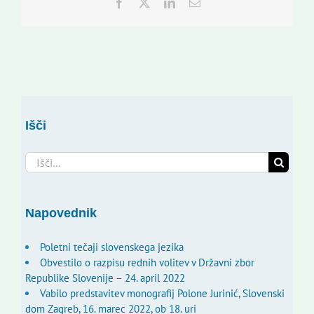
Facebook
Twitter
LinkedIn
Email
Išči
Search
for:
Napovednik
Poletni tečaji slovenskega jezika
Obvestilo o razpisu rednih volitev v Državni zbor
Republike Slovenije – 24. april 2022
Vabilo predstavitev monografij Polone Jurinić, Slovenski
dom Zagreb, 16. marec 2022, ob 18. uri