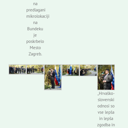
na
predlagani
mikrolokaciji
na
Bundeku
je
poskrbelo
Mesto
Zagreb.
„Hrvaško-
slovenski
odnosi so
vse lepša
in lepša
zgodba in