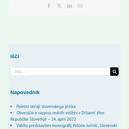
Facebook
Twitter
LinkedIn
Email
Išči
Search
for:
Napovednik
Poletni tečaji slovenskega jezika
Obvestilo o razpisu rednih volitev v Državni zbor
Republike Slovenije – 24. april 2022
Vabilo predstavitev monografij Polone Jurinić, Slovenski