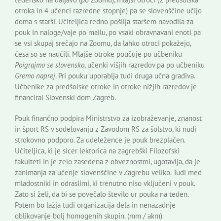
otroka in 4 učenci razredne stopnje) pa se slovenščine učijo
doma s starši. Učiteljica redno pošilja staršem navodila za
pouk in naloge/vaje po mailu, po vsaki obravnavani enoti pa
se vsi skupaj srečajo na Zoomu, da lahko otroci pokažejo,
česa so se naučili. Mlajše otroke poučuje po učbeniku
Poigrajmo se slovensko
, učenki višjih razredov pa po učbeniku
Gremo naprej
. Pri pouku uporablja tudi druga učna gradiva.
Učbenike za predšolske otroke in otroke nižjih razredov je
financiral Slovenski dom Zagreb.
Pouk finančno podpira Ministrstvo za izobraževanje, znanost
in šport RS v sodelovanju z Zavodom RS za šolstvo, ki nudi
strokovno podporo. Za udeležence je pouk brezplačen.
Učiteljica, ki je sicer lektorica na zagrebški Filozofski
fakulteti in je zelo zasedena z obveznostmi, ugotavlja, da je
zanimanja za učenje slovenščine v Zagrebu veliko. Tudi med
mladostniki in odraslimi, ki trenutno niso vključeni v pouk.
Zato si želi, da bi se povečalo število ur pouka na teden.
Potem bo lažja tudi organizacija dela in nenazadnje
oblikovanje bolj homogenih skupin. (mm / akm)