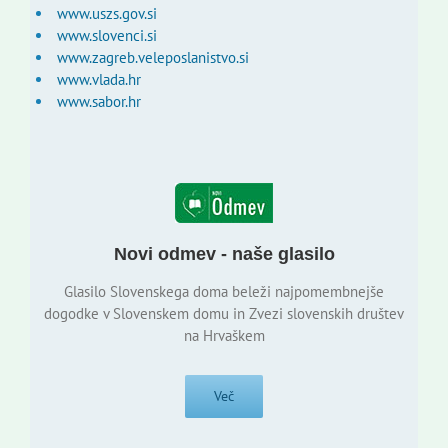
www.uszs.gov.si
www.slovenci.si
www.zagreb.veleposlanistvo.si
www.vlada.hr
www.sabor.hr
Novi odmev - naše glasilo
Glasilo Slovenskega doma beleži najpomembnejše
dogodke v Slovenskem domu in Zvezi slovenskih društev
na Hrvaškem
Več