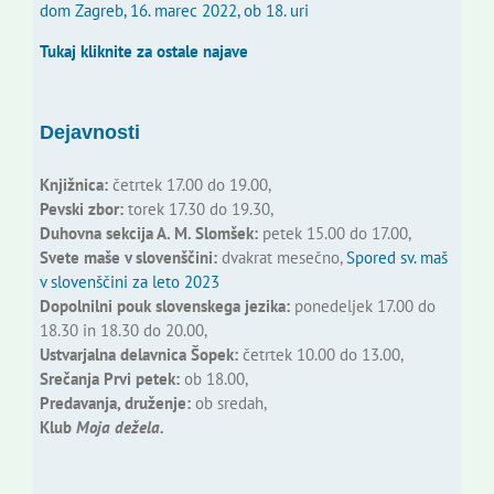
dom Zagreb, 16. marec 2022, ob 18. uri
Tukaj kliknite za ostale najave
Dejavnosti
Knjižnica:
četrtek 17.00 do 19.00,
Pevski zbor:
torek 17.30 do 19.30,
Duhovna sekcija A. M. Slomšek:
petek 15.00 do 17.00,
Svete maše v slovenščini:
dvakrat mesečno,
Spored sv. maš
v slovenščini za leto 2023
Dopolnilni pouk slovenskega jezika:
ponedeljek 17.00 do
18.30 in 18.30 do 20.00,
Ustvarjalna delavnica Šopek:
četrtek 10.00 do 13.00,
Srečanja Prvi petek:
ob 18.00,
Predavanja, druženje:
ob sredah,
Klub
Moja dežela.