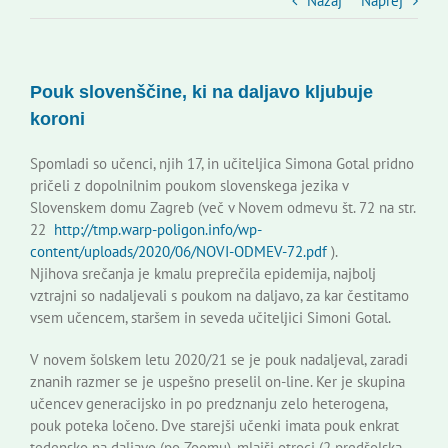
Slovenski dom Zagreb
Nazaj
Naprej
Svet
Pouk slovenščine, ki na daljavo kljubuje
koroni
Kontakti
Spomladi so učenci, njih 17, in učiteljica Simona Gotal pridno
pričeli z dopolnilnim poukom slovenskega jezika v
Novi odmev – naše glasilo
Slovenskem domu Zagreb (več v Novem odmevu št. 72 na str.
22
http://tmp.warp-poligon.info/wp-
content/uploads/2020/06/NOVI-ODMEV-72.pdf
).
Založništvo
Njihova srečanja je kmalu preprečila epidemija, najbolj
vztrajni so nadaljevali s poukom na daljavo, za kar čestitamo
vsem učencem, staršem in seveda učiteljici Simoni Gotal.
Koristne informacije
V novem šolskem letu 2020/21 se je pouk nadaljeval, zaradi
znanih razmer se je uspešno preselil on-line. Ker je skupina
učencev generacijsko in po predznanju zelo heterogena,
pouk poteka ločeno. Dve starejši učenki imata pouk enkrat
tedensko na daljavo (po Zoomu), mlajši otroci (2 predšolska