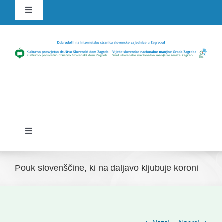
Skip
Toggle
to
Navigation
content
HR
SLO
Toggle
Navigation
Domov
Pouk slovenščine, ki na daljavo kljubuje koroni
Novice