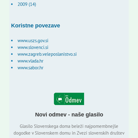
2009 (14)
Koristne povezave
www.uszs.gov.si
www.slovenci.si
www.zagreb.veleposlanistvo.si
www.vlada.hr
www.sabor.hr
Novi odmev - naše glasilo
Glasilo Slovenskega doma beleži najpomembnejše
dogodke v Slovenskem domu in Zvezi slovenskih društev