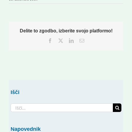
Delite to zgodbo, izberite svojo platformo!
Facebook
Twitter
LinkedIn
Email
Išči
Search
for:
Napovednik