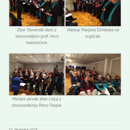
Zbor Slovenski dom z
Nastop Marjana Dirnbeka na
zborovodjem prof. Ivico
orglicah.
Ivanovićem.
Mešani pevski zbor Lisca z
zborovodkinjo Petro Stopar.
10. decembra 2019