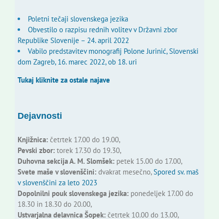
Poletni tečaji slovenskega jezika
Obvestilo o razpisu rednih volitev v Državni zbor
Republike Slovenije – 24. april 2022
Vabilo predstavitev monografij Polone Jurinić, Slovenski
dom Zagreb, 16. marec 2022, ob 18. uri
Tukaj kliknite za ostale najave
Dejavnosti
Knjižnica:
četrtek 17.00 do 19.00,
Pevski zbor:
torek 17.30 do 19.30,
Duhovna sekcija A. M. Slomšek:
petek 15.00 do 17.00,
Svete maše v slovenščini:
dvakrat mesečno,
Spored sv. maš
v slovenščini za leto 2023
Dopolnilni pouk slovenskega jezika:
ponedeljek 17.00 do
18.30 in 18.30 do 20.00,
Ustvarjalna delavnica Šopek:
četrtek 10.00 do 13.00,