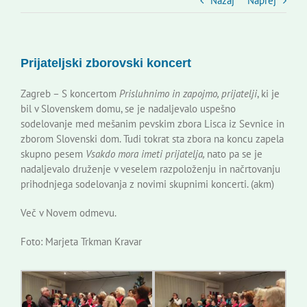
Slovenski dom Zagreb
Nazaj
Naprej
Svet
Prijateljski zborovski koncert
Kontakti
Zagreb – S koncertom
Prisluhnimo in zapojmo, prijatelji
, ki je
bil v Slovenskem domu, se je nadaljevalo uspešno
sodelovanje med mešanim pevskim zbora Lisca iz Sevnice in
Novi odmev – naše glasilo
zborom Slovenski dom. Tudi tokrat sta zbora na koncu zapela
skupno pesem
Vsakdo mora imeti prijatelja,
nato pa se je
nadaljevalo druženje v veselem razpoloženju in načrtovanju
Založništvo
prihodnjega sodelovanja z novimi skupnimi koncerti. (akm)
Več v Novem odmevu.
Koristne informacije
Foto: Marjeta Trkman Kravar