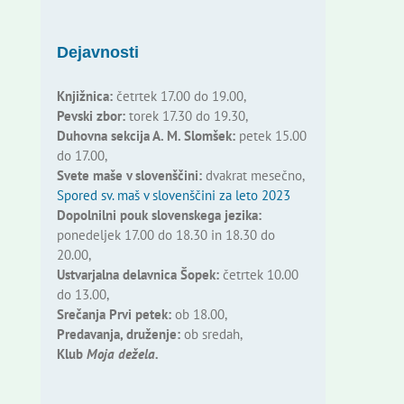
Dejavnosti
Knjižnica:
četrtek 17.00 do 19.00,
Pevski zbor:
torek 17.30 do 19.30,
Duhovna sekcija A. M. Slomšek:
petek 15.00
do 17.00,
Svete maše v slovenščini:
dvakrat mesečno,
Spored sv. maš v slovenščini za leto 2023
Dopolnilni pouk slovenskega jezika:
ponedeljek 17.00 do 18.30 in 18.30 do
20.00,
Ustvarjalna delavnica Šopek:
četrtek 10.00
do 13.00,
Srečanja Prvi petek:
ob 18.00,
Predavanja, druženje:
ob sredah,
Klub
Moja dežela.