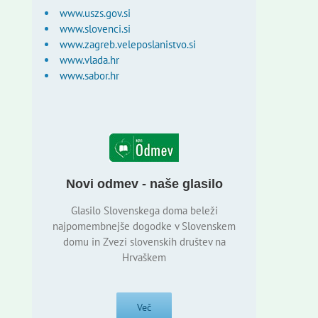
www.uszs.gov.si
www.slovenci.si
www.zagreb.veleposlanistvo.si
www.vlada.hr
www.sabor.hr
Novi odmev - naše glasilo
Glasilo Slovenskega doma beleži
najpomembnejše dogodke v Slovenskem
domu in Zvezi slovenskih društev na
Hrvaškem
Več