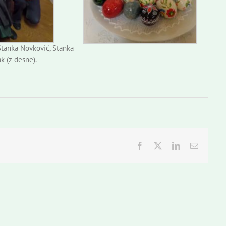
Stanka Novković, Stanka
k (z desne).
Facebook
Twitter
LinkedIn
Email