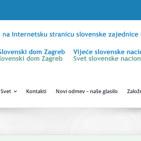
Svet
Kontakti
Novi odmev – naše glasilo
Založ